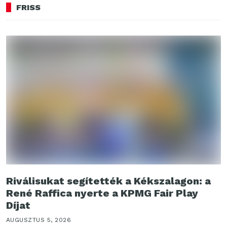
FRISS
Riválisukat segítették a Kékszalagon: a
René Raffica nyerte a KPMG Fair Play
Díjat
AUGUSZTUS 5, 2026