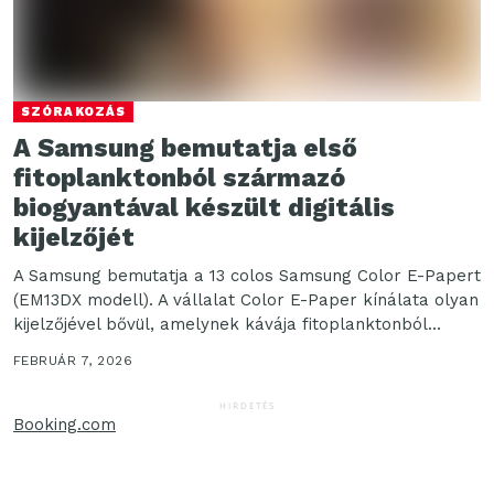
SZÓRAKOZÁS
A Samsung bemutatja első
fitoplanktonból származó
biogyantával készült digitális
kijelzőjét
A Samsung bemutatja a 13 colos Samsung Color E-Papert
(EM13DX modell). A vállalat Color E-Paper kínálata olyan
kijelzőjével bővül, amelynek kávája fitoplanktonból
származó...
FEBRUÁR 7, 2026
HIRDETÉS
Booking.com