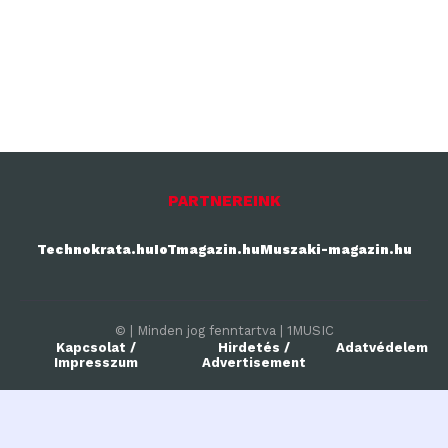
PARTNEREINK
Technokrata.hu
IoTmagazin.hu
Muszaki-magazin.hu
© | Minden jog fenntartva | 1MUSIC
Kapcsolat /
Hirdetés /
Adatvédelem
Impresszum
Advertisement