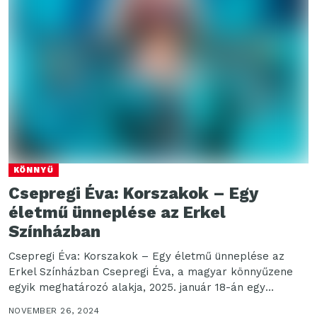
KÖNNYŰ
Csepregi Éva: Korszakok – Egy
életmű ünneplése az Erkel
Színházban
Csepregi Éva: Korszakok – Egy életmű ünneplése az
Erkel Színházban Csepregi Éva, a magyar könnyűzene
egyik meghatározó alakja, 2025. január 18-án egy
különleges...
NOVEMBER 26, 2024