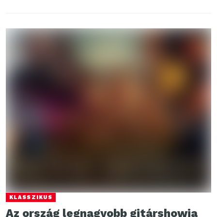
KLASSZIKUS
Az ország legnagyobb gitárshowja