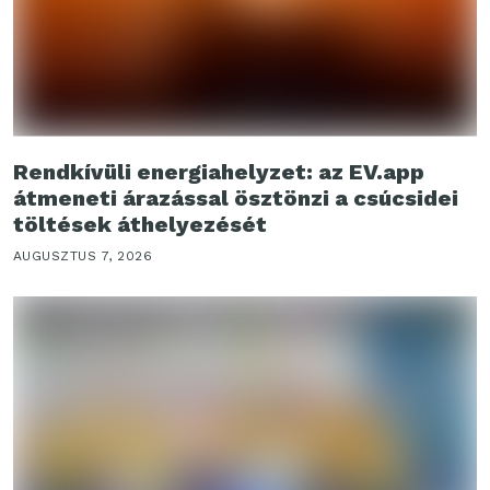
Rendkívüli energiahelyzet: az EV.app
átmeneti árazással ösztönzi a csúcsidei
töltések áthelyezését
AUGUSZTUS 7, 2026