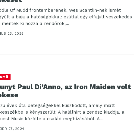
ddle Of Mudd frontemberének, Wes Scantlin-nek ismét
yűlt a baja a hatóságokkal: ezúttal egy elfajult veszekedés
t mentek ki hozzá a rendőrök,...
US 23, 2025
NYŰ
unyt Paul Di’Anno, az Iron Maiden volt
ekese
zú évek óta betegségekkel küszködött, amely miatt
kesszékbe is kényszerült. A halálhírt a zenész kiadója, a
uest Music közölte a család megbízásából. A...
BER 27, 2024