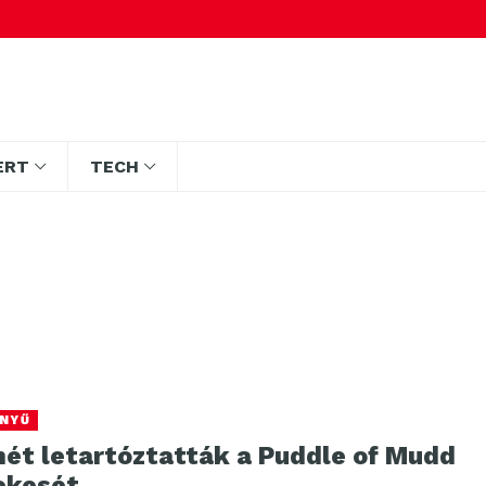
ERT
TECH
NYŰ
mét letartóztatták a Puddle of Mudd
ekesét