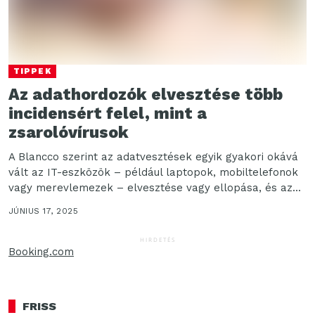
TIPPEK
Az adathordozók elvesztése több
incidensért felel, mint a
zsarolóvírusok
A Blancco szerint az adatvesztések egyik gyakori okává
vált az IT-eszközök – például laptopok, mobiltelefonok
vagy merevlemezek – elvesztése vagy ellopása, és az...
JÚNIUS 17, 2025
HIRDETÉS
Booking.com
FRISS