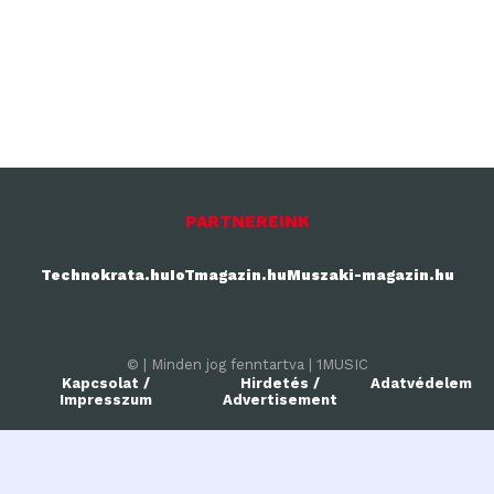
PARTNEREINK
Technokrata.hu
IoTmagazin.hu
Muszaki-magazin.hu
© | Minden jog fenntartva | 1MUSIC
Kapcsolat /
Hirdetés /
Adatvédelem
Impresszum
Advertisement