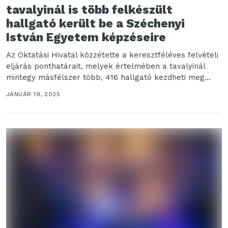
tavalyinál is több felkészült
hallgató került be a Széchenyi
István Egyetem képzéseire
Az Oktatási Hivatal közzétette a keresztféléves felvételi
eljárás ponthatárait, melyek értelmében a tavalyinál
mintegy másfélszer több, 416 hallgató kezdheti meg
tanulmányait februártól a...
JANUÁR 19, 2025