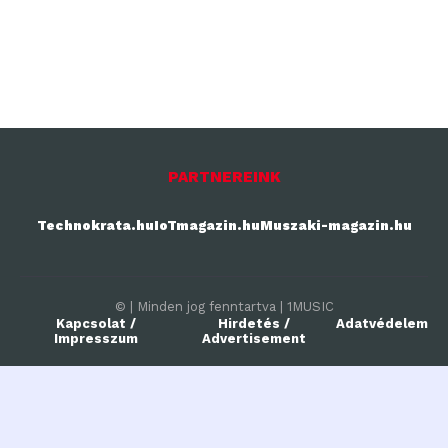
PARTNEREINK
Technokrata.hu
IoTmagazin.hu
Muszaki-magazin.hu
© | Minden jog fenntartva | 1MUSIC
Kapcsolat /
Hirdetés /
Adatvédelem
Impresszum
Advertisement