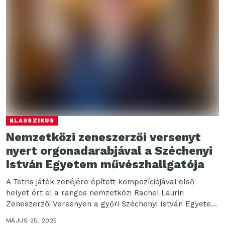
KLASSZIKUS
Nemzetközi zeneszerzői versenyt
nyert orgonadarabjával a Széchenyi
István Egyetem művészhallgatója
A Tetris játék zenéjére épített kompozíciójával első
helyet ért el a rangos nemzetközi Rachel Laurin
Zeneszerzői Versenyen a győri Széchenyi István Egyetem
Művészeti...
MÁJUS 25, 2025