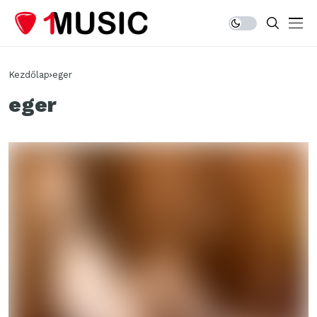
Kezdőlap
eger
eger