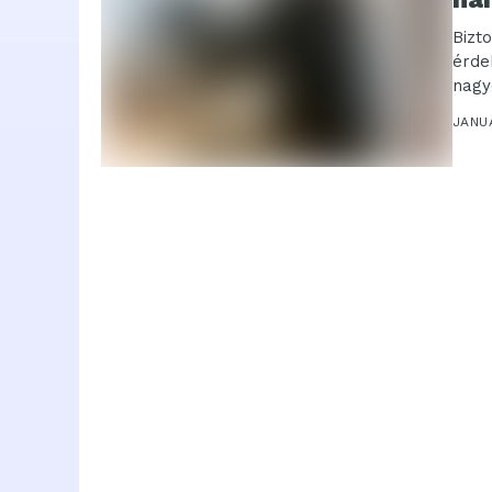
Bizt
érde
nagy
megh
JANU