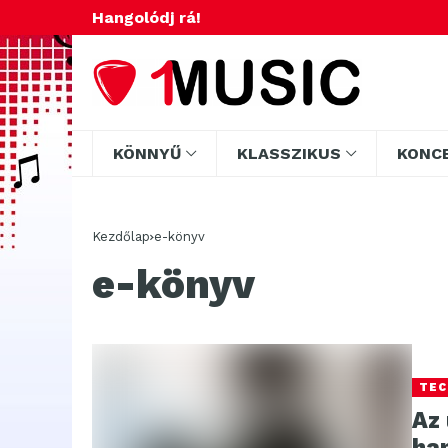
Hangolódj rá!
KÖNNYŰ
KLASSZIKUS
KONC
Kezdőlap
e-könyv
e-könyv
TEC
Az
ha