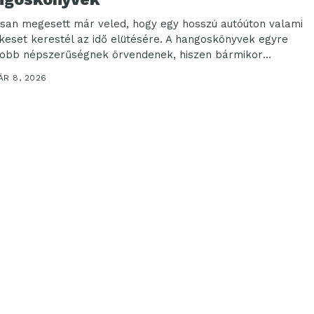
osan megesett már veled, hogy egy hosszú autóúton valami
keset kerestél az idő elütésére. A hangoskönyvek egyre
obb népszerűségnek örvendenek, hiszen bármikor
allgathatsz...
ÁR 8, 2026