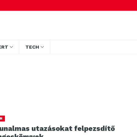
ERT
TECH
H
 unalmas utazásokat felpezsdítő
ngoskönyvek