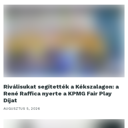
Riválisukat segítették a Kékszalagon: a
René Raffica nyerte a KPMG Fair Play
Díjat
AUGUSZTUS 5, 2026