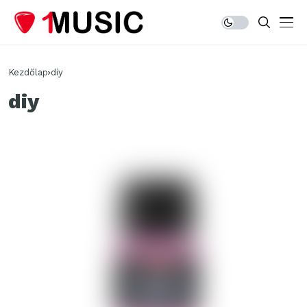
Kezdőlap
diy
diy