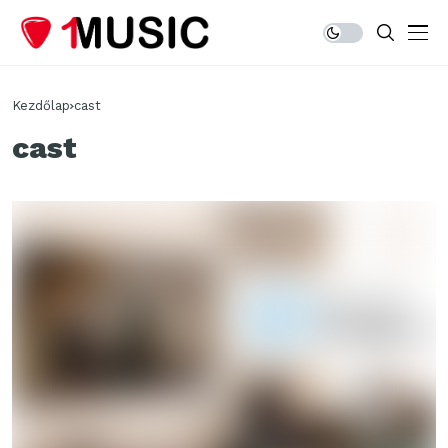
Kezdőlap
cast
cast