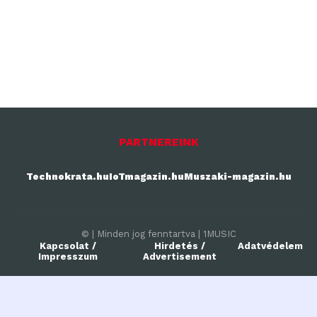
PARTNEREINK
Technokrata.hu
IoTmagazin.hu
Muszaki-magazin.hu
© | Minden jog fenntartva | 1MUSIC
Kapcsolat /
Hirdetés /
Adatvédelem
Impresszum
Advertisement