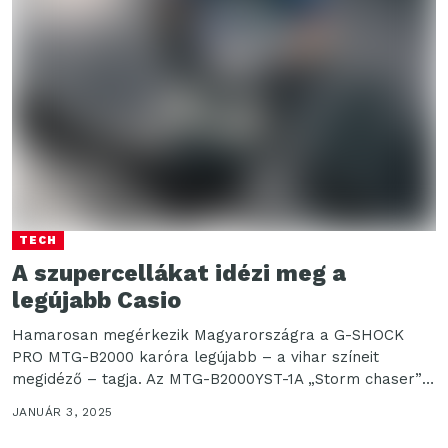
TECH
A szupercellákat idézi meg a
legújabb Casio
Hamarosan megérkezik Magyarországra a G-SHOCK
PRO MTG-B2000 karóra legújabb – a vihar színeit
megidéző – tagja. Az MTG-B2000YST-1A „Storm chaser”
hű marad a...
JANUÁR 3, 2025