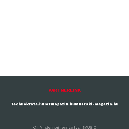
PARTNEREINK
Technokrata.hu
IoTmagazin.hu
Muszaki-magazin.hu
© | Minden jog fenntartva | 1MUSIC