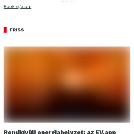
HIRDETÉS
Booking.com
FRISS
Rendkívüli energiahelyzet: az EV.app