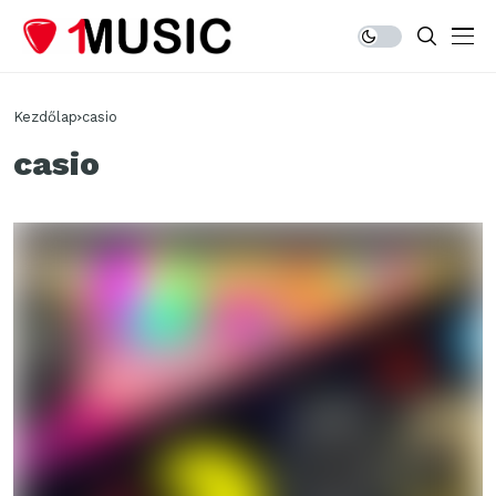
Kezdőlap
casio
casio