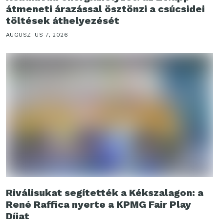
átmeneti árazással ösztönzi a csúcsidei
töltések áthelyezését
AUGUSZTUS 7, 2026
Riválisukat segítették a Kékszalagon: a
René Raffica nyerte a KPMG Fair Play
Díjat