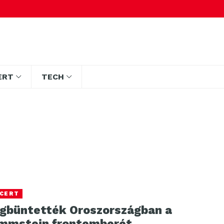
ERT
TECH
CERT
gbüntették Oroszországban a
mmstein frontemberét