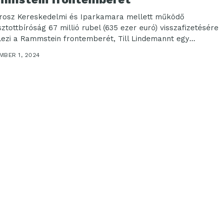
rosz Kereskedelmi és Iparkamara mellett működő
sztottbíróság 67 millió rubel (635 ezer euró) visszafizetésére
lezi a Rammstein frontemberét, Till Lindemannt egy
radt...
MBER 1, 2024