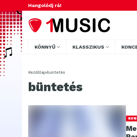
Hangolódj rá!
KÖNNYŰ
KLASSZIKUS
KONC
Kezdőlap
büntetés
büntetés
KON
Me
Ra