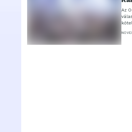
Az O
vála
köte
elma
NOVE