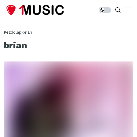
Kezdőlap
brian
brian