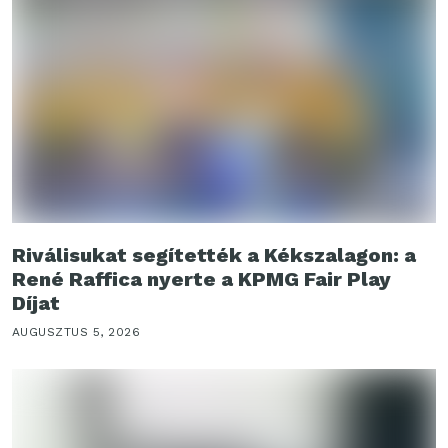
Riválisukat segítették a Kékszalagon: a
René Raffica nyerte a KPMG Fair Play
Díjat
AUGUSZTUS 5, 2026