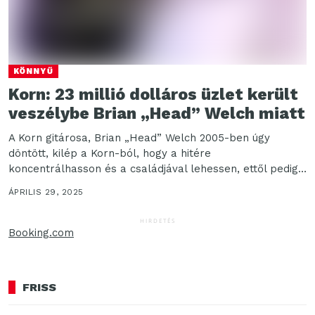
KÖNNYŰ
Korn: 23 millió dolláros üzlet került
veszélybe Brian „Head” Welch miatt
A Korn gitárosa, Brian „Head” Welch 2005-ben úgy
döntött, kilép a Korn-ból, hogy a hitére
koncentrálhasson és a családjával lehessen, ettől pedig
még...
ÁPRILIS 29, 2025
HIRDETÉS
Booking.com
FRISS