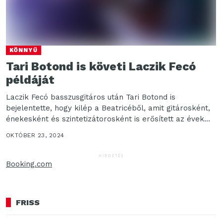
KÖNNYŰ
Tari Botond is követi Laczik Fecó
példáját
Laczik Fecó basszusgitáros után Tari Botond is
bejelentette, hogy kilép a Beatricéből, amit gitárosként,
énekesként és szintetizátorosként is erősített az évek
során. Boti...
OKTÓBER 23, 2024
HIRDETÉS
Booking.com
FRISS