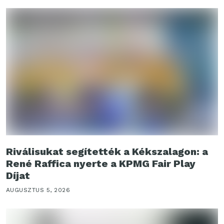
Riválisukat segítették a Kékszalagon: a
René Raffica nyerte a KPMG Fair Play
Díjat
AUGUSZTUS 5, 2026