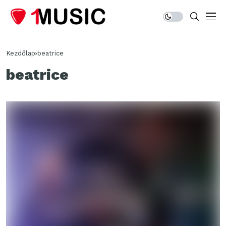
Kezdőlap
beatrice
beatrice