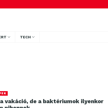
ERT
TECH
PEK
 a vakáció, de a baktériumok ilyenkor
m pihennek