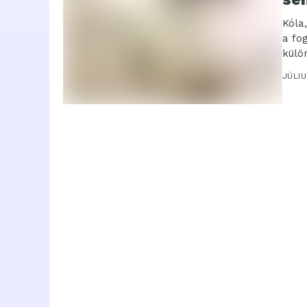
Kóla
a fo
külö
JÚLIU