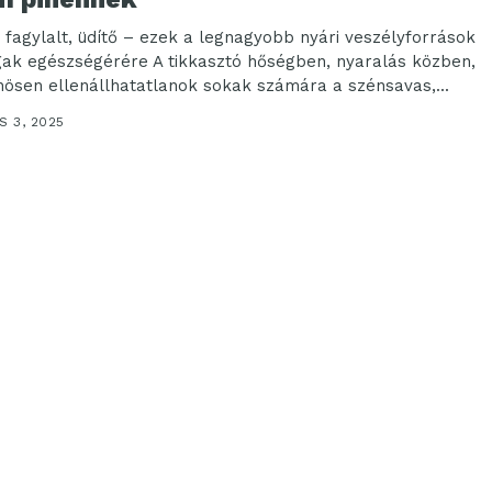
, fagylalt, üdítő – ezek a legnagyobb nyári veszélyforrások
gak egészségérére A tikkasztó hőségben, nyaralás közben,
nösen ellenállhatatlanok sokak számára a szénsavas,...
S 3, 2025