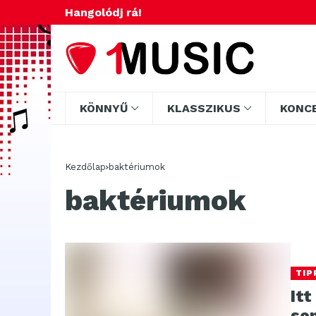
Hangolódj rá!
KÖNNYŰ
KLASSZIKUS
KONC
Kezdőlap
baktériumok
baktériumok
TIP
Itt
se