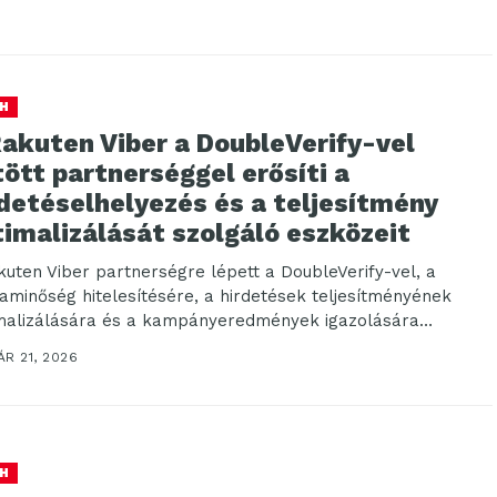
H
Rakuten Viber a DoubleVerify-vel
ött partnerséggel erősíti a
detéselhelyezés és a teljesítmény
imalizálását szolgáló eszközeit
kuten Viber partnerségre lépett a DoubleVerify-vel, a
aminőség hitelesítésére, a hirdetések teljesítményének
malizálására és a kampányeredmények igazolására
gáló vezető szoftverplatformmal. Az együttműködés...
R 21, 2026
H