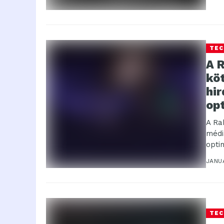
TEC
A 
köt
hir
opt
A Ra
médi
opti
szol
JANUÁ
TEC