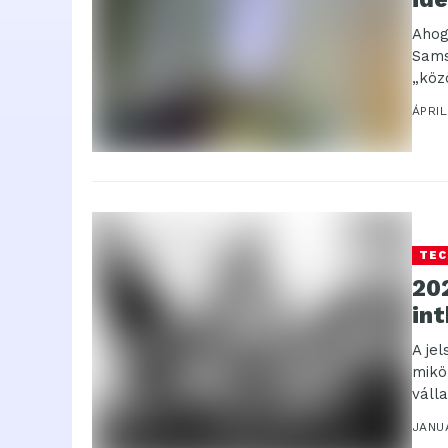
Ahog
Sams
„köz
ÁPRIL
TEC
202
in
A je
mikö
váll
amel
JANUÁ