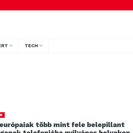
ERT
TECH
H
európaiak több mint fele belepillant
egenek telefonjába nyilvános helyeken