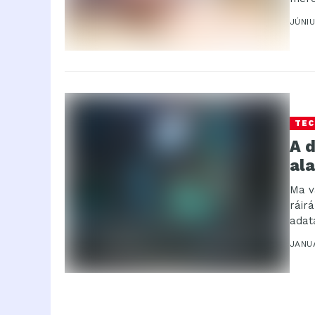
JÚNIU
TEC
A d
al
Ma v
ráirá
adata
JANU