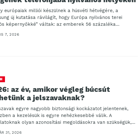
y európaiak milliói készülnek a húsvéti hétvégére, a
ung új kutatása rávilágít, hogy Európa nyilvános terei
ös képernyőkké” váltak: az emberek 56 százaléka...
IS 7, 2026
H
6: az év, amikor végleg búcsút
thetünk a jelszavaknak?
lszavak egyre nagyobb biztonsági kockázatot jelentenek,
zben a kezelésük is egyre nehézkesebbé válik. A
alatoknak olyan azonosítási megoldásokra van szükségük,
yek csökkentik...
R 31, 2026