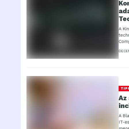
Ko
ad
Te
A Ki
tech
Comp
közö
DECEM
TIP
Az
inc
A Bl
IT-e
mere