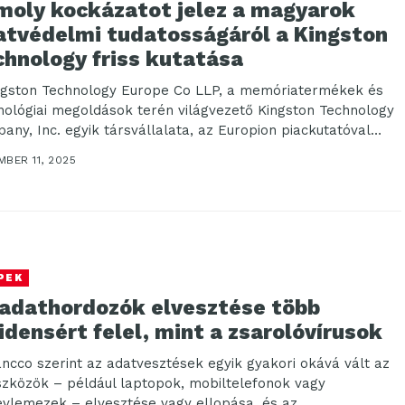
moly kockázatot jelez a magyarok
atvédelmi tudatosságáról a Kingston
chnology friss kutatása
ngston Technology Europe Co LLP, a memóriatermékek és
nológiai megoldások terén világvezető Kingston Technology
any, Inc. egyik társvállalata, az Europion piackutatóval
sen...
BER 11, 2025
PEK
 adathordozók elvesztése több
idensért felel, mint a zsarolóvírusok
ancco szerint az adatvesztések egyik gyakori okává vált az
szközök – például laptopok, mobiltelefonok vagy
vlemezek – elvesztése vagy ellopása, és az...