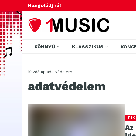
Hangolódj rá!
KÖNNYŰ
KLASSZIKUS
KONC
Kezdőlap
adatvédelem
adatvédelem
TEC
Az 
id