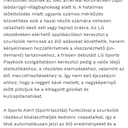
mentőövet dobnak az idei, amerikai kontinensen zajló
labdarúgó-világbajnokság alatt is. A hatalmas
időeltolódás miatt ugyanis számos mérkőzés
közvetítése esik a hazai nézők számára nehezen
vállalható késő esti vagy hajnali órákra. Az LG
okostévéken elérhető applikációkon keresztül a
szurkolók nemcsak az élő adásokat követhetik, hanem
kényelmesen hozzáférhetnek a visszanézhető (on-
demand) tartalmakhoz, a frissen debütált LG Sports
Playbook szolgáltatáson keresztül pedig a valós idejű
statisztikákhoz, a részletes elemzésekhez, valamint az
élő meccsfrissítésekhez is. Így nem kell éjszakázni
ahhoz, hogy a reggeli kávé mellett, a nagyképernyő
előtt pótoljuk be a kihagyott gólokat és
kulcspillanatokat.
A Sports Alert (Sportriasztás) funkcióval a szurkolók
ráadásul kiválaszthatják kedvenc csapataikat, így a
tévé automatikusan jelzi az élő eredményeket és a