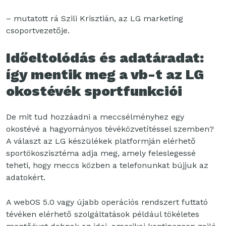
– mutatott rá Szili Krisztián, az LG marketing
csoportvezetője.
Időeltolódás és adatáradat:
így mentik meg a vb-t az LG
okostévék sportfunkciói
De mit tud hozzáadni a meccsélményhez egy
okostévé a hagyományos tévéközvetítéssel szemben?
A választ az LG készülékek platformján elérhető
sportökoszisztéma adja meg, amely feleslegessé
teheti, hogy meccs közben a telefonunkat bújjuk az
adatokért.
A webOS 5.0 vagy újabb operációs rendszert futtató
tévéken elérhető szolgáltatások például tökéletes