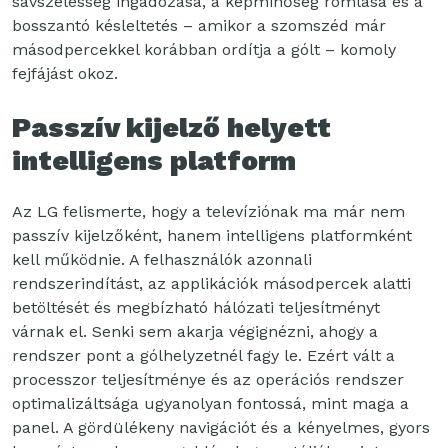
sávszélesség ingadozása, a képminőség romlása és a
bosszantó késleltetés – amikor a szomszéd már
másodpercekkel korábban ordítja a gólt – komoly
fejfájást okoz.
Passzív kijelző helyett
intelligens platform
Az LG felismerte, hogy a televíziónak ma már nem
passzív kijelzőként, hanem intelligens platformként
kell működnie. A felhasználók azonnali
rendszerindítást, az applikációk másodpercek alatti
betöltését és megbízható hálózati teljesítményt
várnak el. Senki sem akarja végignézni, ahogy a
rendszer pont a gólhelyzetnél fagy le. Ezért vált a
processzor teljesítménye és az operációs rendszer
optimalizáltsága ugyanolyan fontossá, mint maga a
panel. A gördülékeny navigációt és a kényelmes, gyors