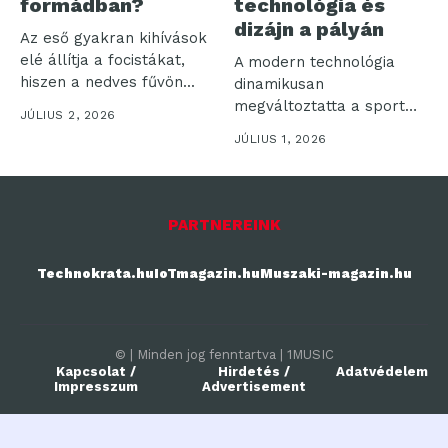
formádban?
technológia és
dizájn a pályán
Az eső gyakran kihívások
elé állítja a focistákat,
A modern technológia
hiszen a nedves fűvön...
dinamikusan
megváltoztatta a sport
JÚLIUS 2, 2026
területét, különösen a
JÚLIUS 1, 2026
labdarúgásban, ahol...
PARTNEREINK
Technokrata.hu
IoTmagazin.hu
Muszaki-magazin.hu
© | Minden jog fenntartva | 1MUSIC
Kapcsolat /
Hirdetés /
Adatvédelem
Impresszum
Advertisement