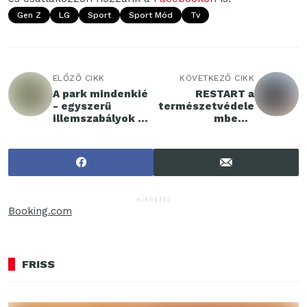
Gen Z
LG
Sport
Sport Mód
Tv
ELŐZŐ CIKK
KÖVETKEZŐ CIKK
A park mindenkié
RESTART a
- egyszerű
természetvédele
illemszabályok a
mben –
parkokba
Kisapátiban
látogatóknak
találkoznak a
hazai zöldek
HIRDETÉS
Booking.com
FRISS