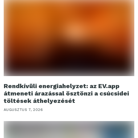
Rendkívüli energiahelyzet: az EV.app
átmeneti árazással ösztönzi a csúcsidei
töltések áthelyezését
AUGUSZTUS 7, 2026