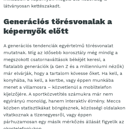
látványosan kettészakadt.
Generációs törésvonalak a
képernyők előtt
A generációs tendenciák egyértelmű törésvonalat
mutatnak. Míg az idősebb korosztály még mindig a
megszokott csatornaváltások békéjét keresi, a
fiatalabb generációk (a Gen Z és a millenniumi nézők)
már elvárják, hogy a tartalom kövesse őket. Ha kell, a
konyhába, ha kell, a kertbe, vagy éppen munkába
menet a villamosra – közvetlenül a mobiltelefon
kijelzőjére. A sportközvetítés számukra már nem
egyirányú monológ, hanem interaktív élmény. Meccs
közben statisztikákat böngésznek, közösségi oldalakon
vitatkoznak a tizenegyesről, vagy éppen
párhuzamosan egy másik mérkőzés állását figyelik az
okostelefonjukon.