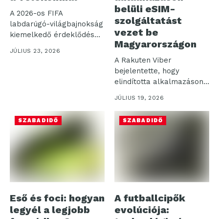
belüli eSIM-
A 2026-os FIFA
szolgáltatást
labdarúgó-világbajnokság
vezet be
kiemelkedő érdeklődés
Magyarországon
mellett zajlott a Telekom
JÚLIUS 23, 2026
TV és...
A Rakuten Viber
bejelentette, hogy
elindította alkalmazáson
belüli utazási eSIM-
JÚLIUS 19, 2026
szolgáltatását, amely
kedvező...
SZABADIDŐ
SZABADIDŐ
Eső és foci: hogyan
A futballcipők
legyél a legjobb
evolúciója: