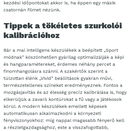
kezdési időpontokat akkor is, ha éppen egy másik
csatornán filmet nézünk.
Tippek a tökéletes szurkolói
kalibrációhoz
Bár a mai intelligens készülékek a beépített „Sport
módnak” köszönhetően gyárilag optimalizálják a képi
és hangparamétereket, érdemes néhány percet a
finomhangolásra szánni. A szakértők szerint a
túlzottan élénk „Vivid” beállítások gyakran művi,
természetellenes színeket eredményeznek. Fontos a
mozgásjavítás és az élesség precíz kalibrálása is, hogy
elkerüljük a zavaró kontúrokat a fű vagy a játékosok
körül. A modern készülékek emellett képesek
automatikusan alkalmazkodni a környezeti
fényviszonyokhoz: míg nappal magasabb fényerő kell
a részletgazdagsághoz, este a visszafogottabb,