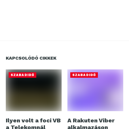
KAPCSOLÓDÓ CIKKEK
SZABADIDŐ
SZABADIDŐ
Ilyen volt a foci VB
A Rakuten Viber
a Telekomnál
alkalmazáson