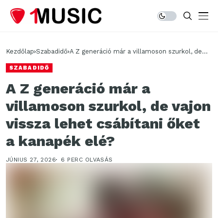
Kezdőlap
Szabadidő
A Z generáció már a villamoson szurkol, de
vajon vissza lehet csábítani őket a kanapék
SZABADIDŐ
elé?
A Z generáció már a
villamoson szurkol, de vajon
vissza lehet csábítani őket
a kanapék elé?
JÚNIUS 27, 2026
6 PERC OLVASÁS