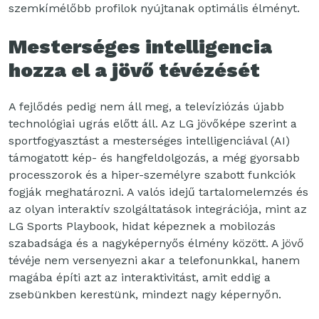
szemkímélőbb profilok nyújtanak optimális élményt.
Mesterséges intelligencia
hozza el a jövő tévézését
A fejlődés pedig nem áll meg, a televíziózás újabb
technológiai ugrás előtt áll. Az LG jövőképe szerint a
sportfogyasztást a mesterséges intelligenciával (AI)
támogatott kép- és hangfeldolgozás, a még gyorsabb
processzorok és a hiper-személyre szabott funkciók
fogják meghatározni. A valós idejű tartalomelemzés és
az olyan interaktív szolgáltatások integrációja, mint az
LG Sports Playbook, hidat képeznek a mobilozás
szabadsága és a nagyképernyős élmény között. A jövő
tévéje nem versenyezni akar a telefonunkkal, hanem
magába építi azt az interaktivitást, amit eddig a
zsebünkben kerestünk, mindezt nagy képernyőn.