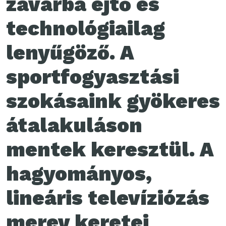
zavarba ejtő és
technológiailag
lenyűgöző. A
sportfogyasztási
szokásaink gyökeres
átalakuláson
mentek keresztül. A
hagyományos,
lineáris televíziózás
merev keretei