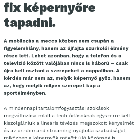
fix képernyőre
tapadni.
A mobilozás a meccs közben nem csupán a
figyelemhiány, hanem az újfajta szurkolói élmény
része lett. Lehet azonban, hogy a telefon és a
televízió között valójában nincs is háború – csak
újra kell osztani a szerepeket a nappaliban. A
kérdés már nem az, melyik képernyő győz, hanem
az, hogy melyik milyen szerepet kap a
sportélményben.
A mindennapi tartalomfogyasztási szokások
megváltozása miatt a tech-óriásoknak egyszerre kell
kiszolgálniuk a lineáris tévézés megszokott kényelmét
és az on-demand streaming nyújtotta szabadságot,
miközben a képernyők mögött ülő közönség is