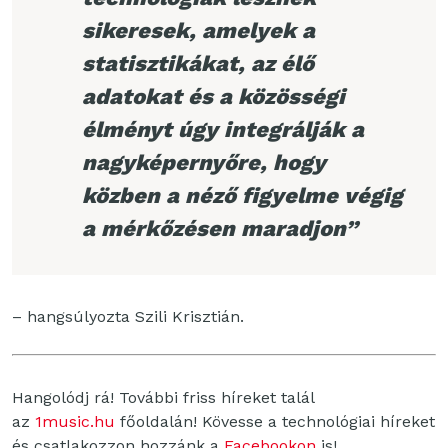
sikeresek, amelyek a
statisztikákat, az élő
adatokat és a közösségi
élményt úgy integrálják a
nagyképernyőre, hogy
közben a néző figyelme végig
a mérkőzésen maradjon”
– hangsúlyozta Szili Krisztián.
Hangolódj rá! További friss híreket talál
az
1music.hu
főoldalán! Kövesse a technológiai híreket
és csatlakozzon hozzánk a
Facebookon
is!