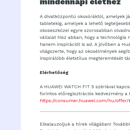
mindennapi élethez
A divatközpontú okosóráktól, amelyek já
tabletekig, amelyek a lehető legteljese
okoseszközei egyre szorosabban olvadna
vállalat hisz abban, hogy a technológia
hanem inspirációt is ad. A jövőben a Hu
világszerte, hogy az okosélmények segí
inspirálóbb életstílus megteremtését t
Elérhetőség
A HUAWEI WATCH FIT 5 szériával kapcsol
forintos előregisztrációs kedvezmény a
https://consumer.huawei.com/hu/offer/
Elkalauzoljuk a hírek világában! További 