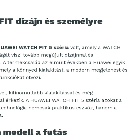
FIT dizájn és személyre
UAWEI WATCH FIT 5 széria
volt, amely a WATCH
ágát viszi tovább megújult dizájnnal és
el. A termékcsalád az elmúlt években a Huawei egyik
amely a könnyed kialakítást, a modern megjelenést és
funkciókat ötvözi.
ővel, kifinomultabb kialakítással és még
l érkezik. A HUAWEI WATCH FIT 5 széria azokat a
 technológia nemcsak praktikus eszköz, hanem a
s.
 modell a futás