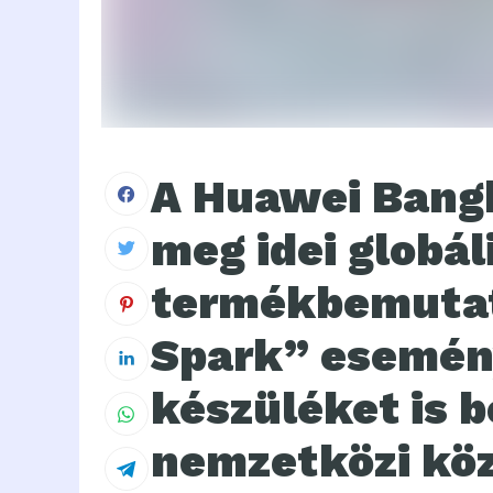
A Huawei Bang
meg idei globál
termékbemutató
Spark” esemény
készüléket is 
nemzetközi kö