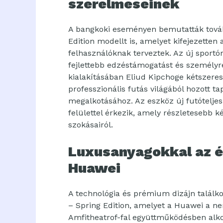
szerelmeseinek
A bangkoki eseményen bemutatták tov
Edition modellt is, amelyet kifejezetten
felhasználóknak terveztek. Az új sport
fejlettebb edzéstámogatást és személyre
kialakításában Eliud Kipchoge kétszeres
professzionális futás világából hozott ta
megalkotásához. Az eszköz új futótelje
felülettel érkezik, amely részletesebb k
szokásairól.
Luxusanyagokkal az ék
Huawei
A technológia és prémium dizájn talá
– Spring Edition, amelyet a Huawei a n
Amfitheatrof-fal együttműködésben alkot