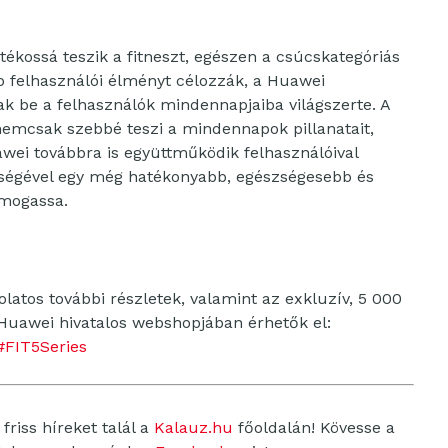
tékossá teszik a fitneszt, egészen a csúcskategóriás
bb felhasználói élményt célozzák, a Huawei
k be a felhasználók mindennapjaiba világszerte. A
 nemcsak szebbé teszi a mindennapok pillanatait,
awei továbbra is együttműködik felhasználóival
tségével egy még hatékonyabb, egészségesebb és
ámogassa.
atos további részletek, valamint az exkluzív, 5 000
 Huawei hivatalos webshopjában érhetők el:
#FIT5Series
friss híreket talál a
Kalauz.hu
főoldalán! Kövesse a