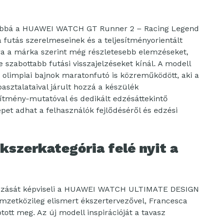
ábbá a HUAWEI WATCH GT Runner 2 – Racing Legend
 a futás szerelmeseinek és a teljesítményorientált
óra a márka szerint még részletesebb elemzéseket,
 szabottabb futási visszajelzéseket kínál. A modell
 olimpiai bajnok maratonfutó is közreműködött, aki a
pasztalataival járult hozzá a készülék
sítmény-mutatóval és dedikált edzésáttekintő
épet adhat a felhasználók fejlődéséről és edzési
szerkategória felé nyit a
lkozását képviseli a HUAWEI WATCH ULTIMATE DESIGN
emzetközileg elismert ékszertervezővel, Francesca
ott meg. Az új modell inspirációját a tavasz