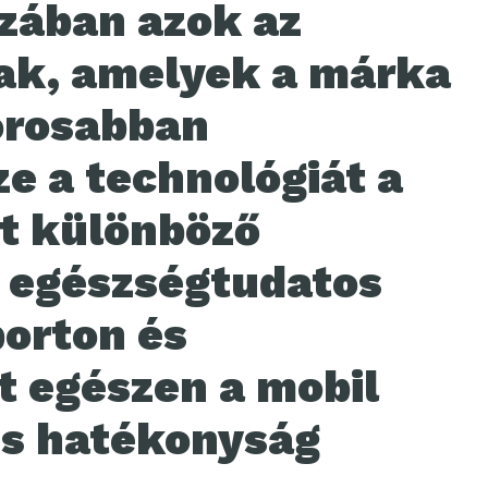
zában azok az
tak, amelyek a márka
orosabban
e a technológiát a
t különböző
z egészségtudatos
porton és
t egészen a mobil
s hatékonyság