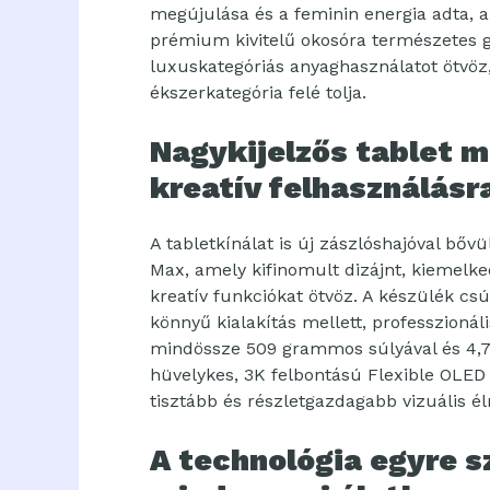
megújulása és a feminin energia adta, 
prémium kivitelű okosóra természetes g
luxuskategóriás anyaghasználatot ötvöz,
ékszerkategória felé tolja.
Nagykijelzős tablet 
kreatív felhasználásr
A tabletkínálat is új zászlóshajóval bő
Max, amely kifinomult dizájnt, kiemelked
kreatív funkciókat ötvöz. A készülék cs
könnyű kialakítás mellett, professzioná
mindössze 509 grammos súlyával és 4,7 
hüvelykes, 3K felbontású Flexible OLED
tisztább és részletgazdagabb vizuális él
A technológia egyre 