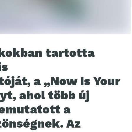
kokban tartotta
is
ját, a „Now Is Your
t, ahol több új
bemutatott a
zönségnek. Az