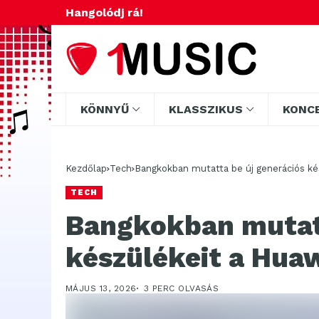
Hangolódj rá!
KÖNNYŰ
KLASSZIKUS
KONC
Kezdőlap
Tech
Bangkokban mutatta be új generációs ké
TECH
Bangkokban mutatt
készülékeit a Hua
MÁJUS 13, 2026
3 PERC OLVASÁS