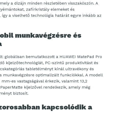
amely a dizájn minden részletében visszaköszön. A
yémántokat, zafírkristály elemeket és
 így a viselhető technológia határát egyre inkább az
mobil munkavégzésre és
a
vült: globálisan bemutatkozott a HUAWEI MatePad Pro
ő kijelzőtechnológiát, PC-szintű produktivitást és
úcskategóriás tabletélményt kínál ultravékony és
lis munkavégzésre optimalizált funkciókkal. A modell
mm-es vastagságával érkezik, valamint 13,2
 PaperMatte kijelzővel rendelkezik, amely még
ményt biztosít.
szorosabban kapcsolódik a