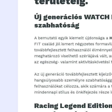
területéig.
Új generációs WATCH 
szabhatóság
A bemutató egyik kiemelt újdonsága a
H
FIT család jól ismert négyzetes formavil
továbbfejlesztett felhasználói élménny
meghatározó viselhető szériájává vált, 
az egészség- valamint aktivitáskövetési 
Az új generáció továbbfejlesztett kijelz
hangsúlyosabb személyre szabhatóságga
felhasználókat célozza, akik számára a
mindennapi stílus és önkifejezés része i
Racing Legend Edition