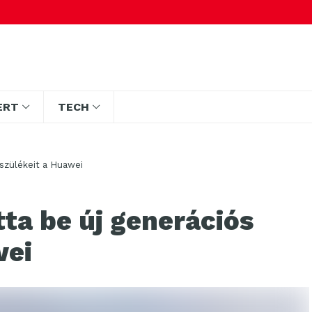
ERT
TECH
szülékeit a Huawei
a be új generációs
wei