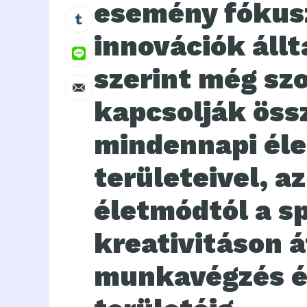
esemény fókus
innovációk áll
szerint még sz
kapcsolják össz
mindennapi éle
területeivel, a
életmódtól a s
kreativitáson á
munkavégzés é