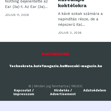
Nothing bejelentette az
koktélokra
Ear (3a)-t. Az Ear (3a)
azoknak...
A kávé sokak számára a
JÚLIUS 11, 2026
napindítás része, de a
népszerű ital
karakteres...
JÚLIUS 3, 2026
PARTNEREINK
Technokrata.hu
IoTmagazin.hu
Muszaki-magazin.hu
© | Minden jog fenntartva | 1MUSIC
Kapcsolat /
Hirdetés /
Adatvédelem
Impresszum
Advertisement