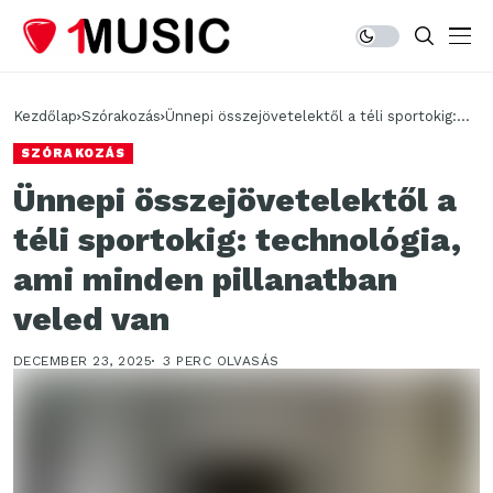
Kezdőlap
Szórakozás
Ünnepi összejövetelektől a téli sportokig:
technológia, ami minden pillanatban veled
SZÓRAKOZÁS
van
Ünnepi összejövetelektől a
téli sportokig: technológia,
ami minden pillanatban
veled van
DECEMBER 23, 2025
3 PERC OLVASÁS