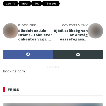
Led Tv
Mozi
Tcl
Tévézés
ELŐZŐ CIKK
KÖVETKEZŐ CIKK
Elindult az Adni
Újból szükség van
Öröm! - több ezer
az ország
önkéntes várja az
összefogására
adományokat
Sági Dominik
országszerte
megmentésért
HIRDETÉS
Booking.com
FRISS