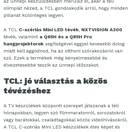
az ünnepi készülődésben merülsz el, akár a téli
olimpiát nézed, a TCL gondoskodik arról, hogy minden
pillanat különleges legyen.
A TCL
C-szériás Mini LED tévék
,
NXTVISION A300
tévék, valamint
a Q65H és a Q85H Pro
hangprojektorok
segítségével eggyel kevesebb dolog
miatt kell aggódnod, ha az otthoni szórakozásról van
szó. Ezek a termékek még kényelmesebbé és
élvezetesebbé teszik az ünnepi időszakot.
TCL: jó választás a közös
tévézéshez
A TV készülékek központi szerepet játszanak a téli
hónapokban, legyen szó filmmaratonról, sorozatokról
vagy barátokkal, családtagokkal közös videóhívásokról.
A TCL C-szériás Mini LED készülékek éles képet és