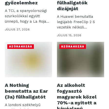
győzelemhez
fülhallgatók
dizájnját
A TCL a spanyolországi
szurkolókkal együtt
A Huawei bemutatta
ünnepli, hogy a La Roja
legújabb FreeClip 2 S
(spanyol...
vezeték nélküli
JÚLIUS 27, 2026
fülhallgatóját, amely a...
JÚLIUS 15, 2026
SZÓRAKOZÁS
SZÓRAKOZÁS
A Nothing
Az alkoholt
bemutatta az Ear
fogyasztó
(3a) fülhallgatót
magyarok közel
70%-a nyitott a
A londoni székhelyű
kávéalapú