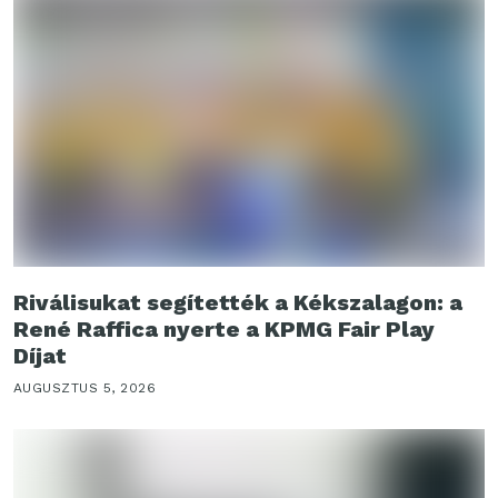
Riválisukat segítették a Kékszalagon: a
René Raffica nyerte a KPMG Fair Play
Díjat
AUGUSZTUS 5, 2026