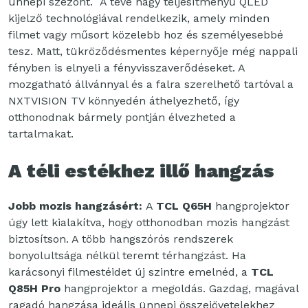
ünnepi szezont. A tévé nagy teljesítményű QLED
kijelző technológiával rendelkezik, amely minden
filmet vagy műsort közelebb hoz és személyesebbé
tesz. Matt, tükröződésmentes képernyője még nappali
fényben is elnyeli a fényvisszaverődéseket. A
mozgatható állvánnyal és a falra szerelhető tartóval a
NXTVISION TV könnyedén áthelyezhető, így
otthonodnak bármely pontján élvezheted a
tartalmakat.
A téli estékhez illő hangzás
Jobb mozis hangzásért:
A
TCL Q65H
hangprojektor
úgy lett kialakítva, hogy otthonodban mozis hangzást
biztosítson. A több hangszórós rendszerek
bonyolultsága nélkül teremt térhangzást. Ha
karácsonyi filmestéidet új szintre emelnéd, a
TCL
Q85H Pro
hangprojektor a megoldás. Gazdag, magával
ragadó hangzása ideális ünnepi összejövetelekhez