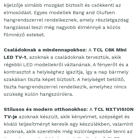
kijelzője simább mozgást biztosít és csökkenti az
elmosódást. Egyes modellek Bang and Olufsen
hangrendszerrel rendelkeznek, amely részletgazdag
hangzással teszi még nagyobb élménnyé a közös
filmnéző esteket.
Családoknak a mindennapokhoz:
A
TCL C6K Mini
LED TV-t
, azoknak a családoknak terveztük, akik
régebbi LED modellekről váltanának. A fényerőt és a
kontrasztot a helyiséghez igazítja, így a nap bármely
szakában tiszta képet biztosít. A helyiséget betöltő,
tiszta hangrendszerrel rendelkezik, amelyhez nincs
szükség külön hangszórókra.
Stílusos és modern otthonokhoz:
A
TCL NXTVISION
TV-je
azoknak készült, akik kényelmet, szépséget és
kiváló teljesítményt keresik egy készülékben, valamint
azoknak, akik szeretnék még különlegesebbé tenni az