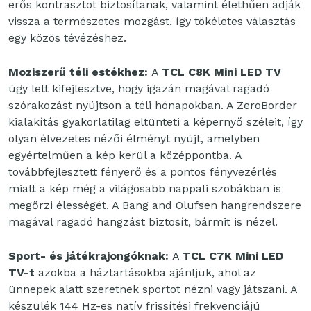
erős kontrasztot biztosítanak, valamint élethűen adják
vissza a természetes mozgást, így tökéletes választás
egy közös tévézéshez.
Moziszerű téli estékhez:
A
TCL C8K Mini LED TV
úgy lett kifejlesztve, hogy igazán magával ragadó
szórakozást nyújtson a téli hónapokban. A ZeroBorder
kialakítás gyakorlatilag eltünteti a képernyő széleit, így
olyan élvezetes nézői élményt nyújt, amelyben
egyértelműen a kép kerül a középpontba. A
továbbfejlesztett fényerő és a pontos fényvezérlés
miatt a kép még a világosabb nappali szobákban is
megőrzi élességét. A Bang and Olufsen hangrendszere
magával ragadó hangzást biztosít, bármit is nézel.
Sport- és játékrajongóknak:
A
TCL C7K Mini LED
TV-t
azokba a háztartásokba ajánljuk, ahol az
ünnepek alatt szeretnek sportot nézni vagy játszani. A
készülék 144 Hz-es natív frissítési frekvenciájú