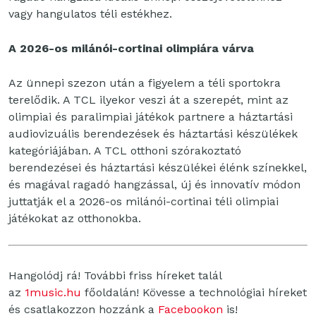
vagy hangulatos téli estékhez.
A 2026-os milánói-cortinai olimpiára várva
Az ünnepi szezon után a figyelem a téli sportokra
terelődik. A TCL ilyekor veszi át a szerepét, mint az
olimpiai és paralimpiai játékok partnere a háztartási
audiovizuális berendezések és háztartási készülékek
kategóriájában. A TCL otthoni szórakoztató
berendezései és háztartási készülékei élénk színekkel,
és magával ragadó hangzással, új és innovatív módon
juttatják el a 2026-os milánói-cortinai téli olimpiai
játékokat az otthonokba.
Hangolódj rá! További friss híreket talál
az
1music.hu
főoldalán! Kövesse a technológiai híreket
és csatlakozzon hozzánk a
Facebookon
is!