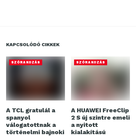
KAPCSOLÓDÓ CIKKEK
SZÓRAKOZÁS
SZÓRAKOZÁS
A TCL gratulál a
A HUAWEI FreeClip
spanyol
2 S új szintre emeli
válogatottnak a
a nyitott
történelmi bajnoki
kialakítású