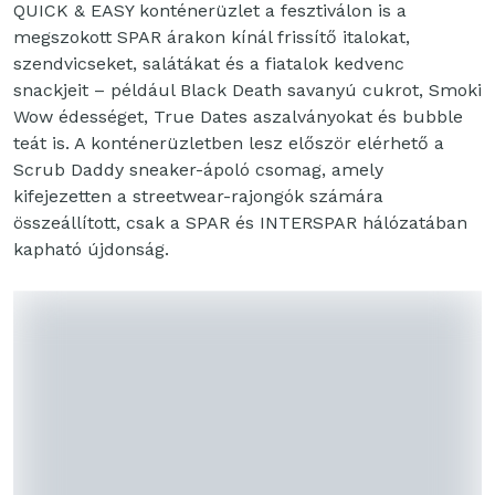
QUICK & EASY konténerüzlet a fesztiválon is a
megszokott SPAR árakon kínál frissítő italokat,
szendvicseket, salátákat és a fiatalok kedvenc
snackjeit – például Black Death savanyú cukrot, Smoki
Wow édességet, True Dates aszalványokat és bubble
teát is. A konténerüzletben lesz először elérhető a
Scrub Daddy sneaker-ápoló csomag, amely
kifejezetten a streetwear-rajongók számára
összeállított, csak a SPAR és INTERSPAR hálózatában
kapható újdonság.