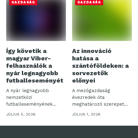
GAZDASÁG
GAZDASÁG
vezet...
Így követik a
Az innováció
magyar Viber-
hatása a
felhasználók a
szántóföldeken: a
nyár legnagyobb
sorvezetők
futballeseményét
előnyei
A nyár legnagyobb
A mezőgazdaság
nemzetközi
évezredek óta
futballeseményének
meghatározó szerepet
kapcsán a Rakuten Viber
játszik az emberiség
JÚLIUS 5, 2026
JÚLIUS 1, 2026
a hivatalos magyar...
történetében, és az...