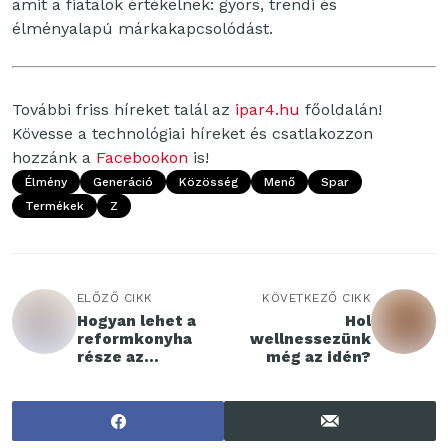
amit a fiatalok értékelnek: gyors, trendi és
élményalapú márkakapcsolódást.
További friss híreket talál az
ipar4.hu
főoldalán!
Kövesse a technológiai híreket és csatlakozzon
hozzánk a
Facebookon
is!
Élmény
Generáció
Közösség
Menő
Spar
Termékek
Z
ELŐZŐ CIKK
KÖVETKEZŐ CIKK
Hogyan lehet a
Hol
reformkonyha
wellnessezünk
része az
még az idén?
útifűmag?