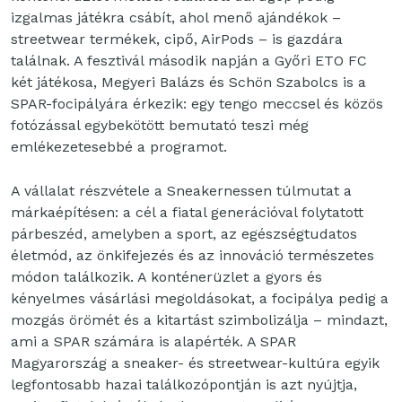
izgalmas játékra csábít, ahol menő ajándékok –
streetwear termékek, cipő, AirPods – is gazdára
találnak. A fesztivál második napján a Győri ETO FC
két játékosa, Megyeri Balázs és Schön Szabolcs is a
SPAR-focipályára érkezik: egy tengo meccsel és közös
fotózással egybekötött bemutató teszi még
emlékezetesebbé a programot.
A vállalat részvétele a Sneakernessen túlmutat a
márkaépítésen: a cél a fiatal generációval folytatott
párbeszéd, amelyben a sport, az egészségtudatos
életmód, az önkifejezés és az innováció természetes
módon találkozik. A konténerüzlet a gyors és
kényelmes vásárlási megoldásokat, a focipálya pedig a
mozgás örömét és a kitartást szimbolizálja – mindazt,
ami a SPAR számára is alapérték. A SPAR
Magyarország a sneaker- és streetwear-kultúra egyik
legfontosabb hazai találkozópontján is azt nyújtja,