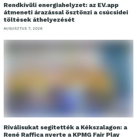
Rendkívüli energiahelyzet: az EV.app
átmeneti árazással ösztönzi a csúcsidei
töltések áthelyezését
AUGUSZTUS 7, 2026
Riválisukat segítették a Kékszalagon: a
René Raffica nyerte a KPMG Fair Play