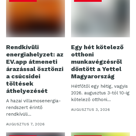
Rendkívüli
Egy hét kötelező
energiahelyzet: az
otthoni
EV.app átmeneti
munkavégzésről
árazással ösztönzi
döntött a Yettel
a csúcsidei
Magyarország
töltések
Hétfőtől egy hétig, vagyis
áthelyezését
2026. augusztus 3-tól 10-ig
kötelező otthoni
A hazai villamosenergia-
munkavégzést rendelt...
rendszert érintő
AUGUSZTUS 3, 2026
rendkívüli
energiahelyzetre
AUGUSZTUS 7, 2026
reagálva az EV.analytica
átmeneti intézkedést