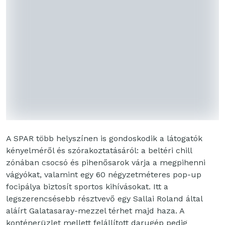
A SPAR több helyszínen is gondoskodik a látogatók
kényelméről és szórakoztatásáról: a beltéri chill
zónában csocsó és pihenősarok várja a megpihenni
vágyókat, valamint egy 60 négyzetméteres pop-up
focipálya biztosít sportos kihívásokat. Itt a
legszerencsésebb résztvevő egy Sallai Roland által
aláírt Galatasaray-mezzel térhet majd haza. A
konténerüzlet mellett felállított darugép pedig