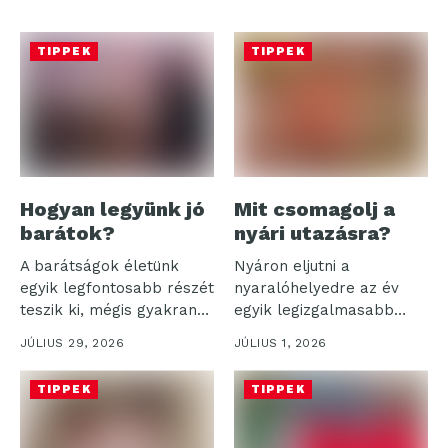
TIPPEK
TIPPEK
Hogyan legyünk jó
Mit csomagolj a
barátok?
nyári utazásra?
A barátságok életünk
Nyáron eljutni a
egyik legfontosabb részét
nyaralóhelyedre az év
teszik ki, mégis gyakran
egyik legizgalmasabb
háttérbe szorulnak...
része, de a bőrönd...
JÚLIUS 29, 2026
JÚLIUS 1, 2026
TIPPEK
TIPPEK