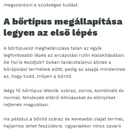
megszerezni a szükséges tudást.
A bőrtípus megállapítása
legyen az első lépés
A bőrtípusod meghatározása talán az egyik
legfontosabb lépés az arcápolási rutin kialakításában.
De hol is kezdjük? Sokan tanácstalanul állnak a
bőrápolási termékek előtt, pedig az alapja mindennek
az, hogy tudd, milyen a bőröd.
Négy fő bőrtípus létezik: száraz, zsíros, kombinált és
normál. Mindezek eltérő kihívásokat és előnyöket
rejtenek magukban.
Ha például a bőröd száraz és kevesebb olajat termel,
hajlamos lehet feszülésre. Ugyanakkor nincs zavaró