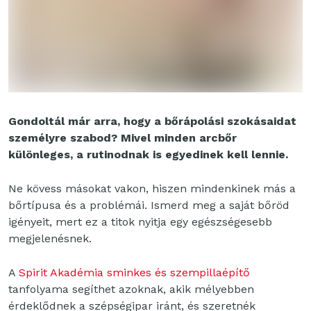
Gondoltál már arra, hogy a bőrápolási szokásaidat
személyre szabod? Mivel minden arcbőr
különleges, a rutinodnak is egyedinek kell lennie.
Ne kövess másokat vakon, hiszen mindenkinek más a
bőrtípusa és a problémái. Ismerd meg a saját bőröd
igényeit, mert ez a titok nyitja egy egészségesebb
megjelenésnek.
A
Spirit Akadémia sminkes és szempillaépítő
tanfolyama segíthet azoknak, akik mélyebben
érdeklődnek a szépségipar iránt, és szeretnék