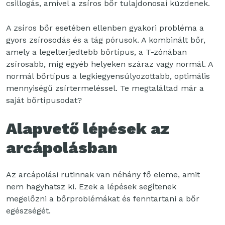
csillogás, amivel a zsíros bőr tulajdonosai küzdenek.
A zsíros bőr esetében ellenben gyakori probléma a
gyors zsírosodás és a tág pórusok. A kombinált bőr,
amely a legelterjedtebb bőrtípus, a T-zónában
zsírosabb, míg egyéb helyeken száraz vagy normál. A
normál bőrtípus a legkiegyensúlyozottabb, optimális
mennyiségű zsírtermeléssel. Te megtaláltad már a
saját bőrtípusodat?
Alapvető lépések az
arcápolásban
Az arcápolási rutinnak van néhány fő eleme, amit
nem hagyhatsz ki. Ezek a lépések segítenek
megelőzni a bőrproblémákat és fenntartani a bőr
egészségét.