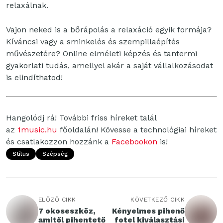
relaxálnak.
Vajon neked is a bőrápolás a relaxáció egyik formája?
Kíváncsi vagy a sminkelés és szempillaépítés
művészetére? Online elméleti képzés és tantermi
gyakorlati tudás, amellyel akár a saját vállalkozásodat
is elindíthatod!
Hangolódj rá! További friss híreket talál
az
1music.hu
főoldalán! Kövesse a technológiai híreket
és csatlakozzon hozzánk a
Facebookon
is!
Stílus
Szépség
ELŐZŐ CIKK
KÖVETKEZŐ CIKK
7 okoseszköz,
Kényelmes pihenő
amitől pihentető
fotel kiválasztási