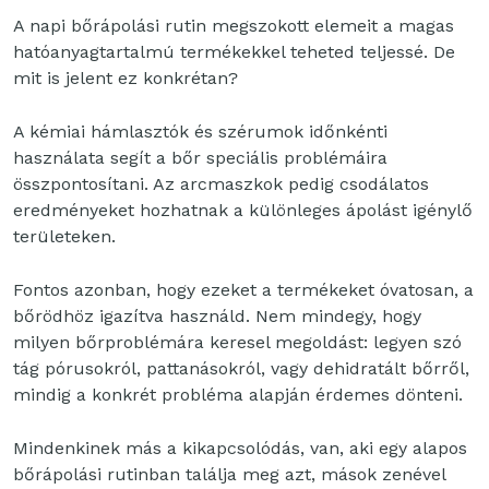
A napi bőrápolási rutin megszokott elemeit a magas
hatóanyagtartalmú termékekkel teheted teljessé. De
mit is jelent ez konkrétan?
A kémiai hámlasztók és szérumok időnkénti
használata segít a bőr speciális problémáira
összpontosítani. Az arcmaszkok pedig csodálatos
eredményeket hozhatnak a különleges ápolást igénylő
területeken.
Fontos azonban, hogy ezeket a termékeket óvatosan, a
bőrödhöz igazítva használd. Nem mindegy, hogy
milyen bőrproblémára keresel megoldást: legyen szó
tág pórusokról, pattanásokról, vagy dehidratált bőrről,
mindig a konkrét probléma alapján érdemes dönteni.
Mindenkinek más a kikapcsolódás, van, aki egy alapos
bőrápolási rutinban találja meg azt, mások zenével