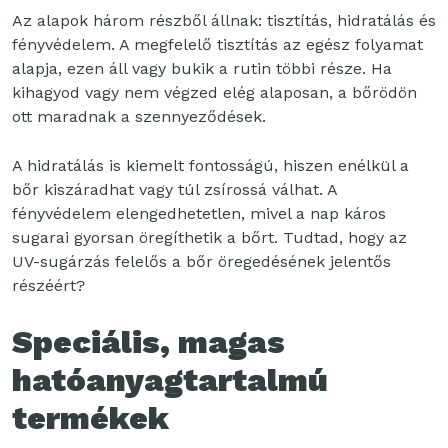
Az alapok három részből állnak: tisztítás, hidratálás és
fényvédelem. A megfelelő tisztítás az egész folyamat
alapja, ezen áll vagy bukik a rutin többi része. Ha
kihagyod vagy nem végzed elég alaposan, a bőrödön
ott maradnak a szennyeződések.
A hidratálás is kiemelt fontosságú, hiszen enélkül a
bőr kiszáradhat vagy túl zsírossá válhat. A
fényvédelem elengedhetetlen, mivel a nap káros
sugarai gyorsan öregíthetik a bőrt. Tudtad, hogy az
UV-sugárzás felelős a bőr öregedésének jelentős
részéért?
Speciális, magas
hatóanyagtartalmú
termékek