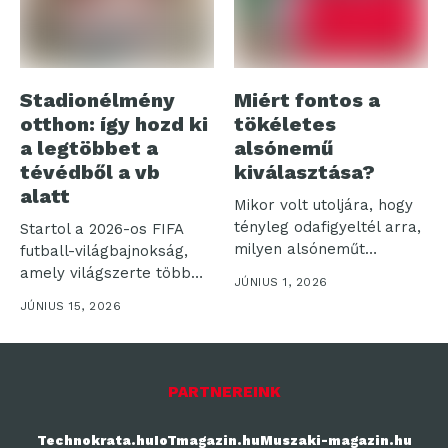
Stadionélmény
Miért fontos a
otthon: így hozd ki
tökéletes
a legtöbbet a
alsónemű
tévédből a vb
kiválasztása?
alatt
Mikor volt utoljára, hogy
tényleg odafigyeltél arra,
Startol a 2026-os FIFA
milyen alsóneműt
futball-világbajnokság,
választasz? Az
amely világszerte több
JÚNIUS 1, 2026
alsónemű...
milliárd nézőt vonz a...
JÚNIUS 15, 2026
PARTNEREINK
Technokrata.hu
IoTmagazin.hu
Muszaki-magazin.hu