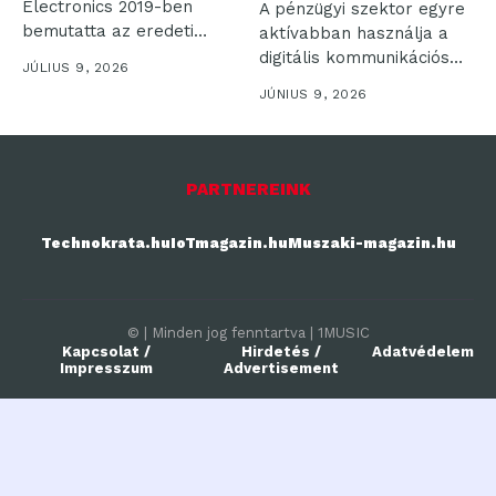
Electronics 2019-ben
A pénzügyi szektor egyre
bemutatta az eredeti
aktívabban használja a
Galaxy Foldot, nem
digitális kommunikációs
JÚLIUS 9, 2026
csupán...
csatornákat: a Rakuten...
JÚNIUS 9, 2026
PARTNEREINK
Technokrata.hu
IoTmagazin.hu
Muszaki-magazin.hu
© | Minden jog fenntartva | 1MUSIC
Kapcsolat /
Hirdetés /
Adatvédelem
Impresszum
Advertisement