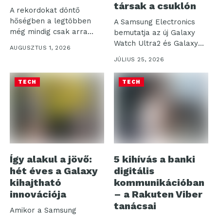
társak a csuklón
A rekordokat döntő
hőségben a legtöbben
A Samsung Electronics
még mindig csak arra
bemutatja az új Galaxy
figyelnek, hogy...
Watch Ultra2 és Galaxy
AUGUSZTUS 1, 2026
Watch9...
JÚLIUS 25, 2026
TECH
TECH
Így alakul a jövő:
5 kihívás a banki
hét éves a Galaxy
digitális
kihajtható
kommunikációban
innovációja
– a Rakuten Viber
tanácsai
Amikor a Samsung