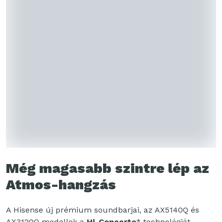
Még magasabb szintre lép az
Atmos-hangzás
A Hisense új prémium soundbarjai, az AX5140Q és
AX3120Q modellek a
Hi-Concerto
* technológiát