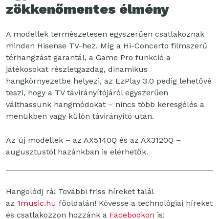
zökkenőmentes élmény
A modellek természetesen egyszerűen csatlakoznak
minden Hisense TV-hez. Míg a Hi-Concerto filmszerű
térhangzást garantál, a Game Pro funkció a
játékosokat részletgazdag, dinamikus
hangkörnyezetbe helyezi, az EzPlay 3.0 pedig lehetővé
teszi, hogy a TV távirányítójáról egyszerűen
válthassunk hangmódokat – nincs több keresgélés a
menükben vagy külön távirányító után.
Az új modellek – az AX5140Q és az AX3120Q –
augusztustól hazánkban is elérhetők.
Hangolódj rá! További friss híreket talál
az
1music.hu
főoldalán! Kövesse a technológiai híreket
és csatlakozzon hozzánk a
Facebookon
is!