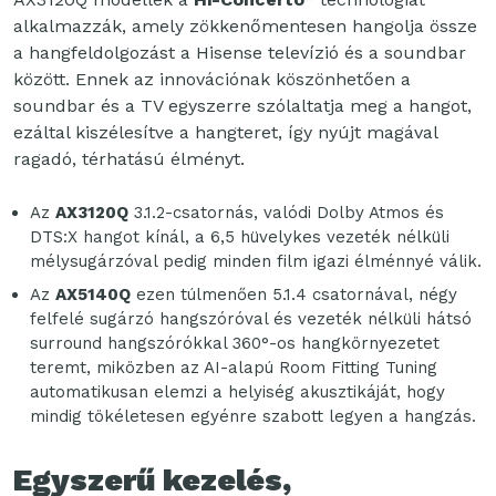
alkalmazzák, amely zökkenőmentesen hangolja össze
a hangfeldolgozást a Hisense televízió és a soundbar
között. Ennek az innovációnak köszönhetően a
soundbar és a TV egyszerre szólaltatja meg a hangot,
ezáltal kiszélesítve a hangteret, így nyújt magával
ragadó, térhatású élményt.
Az
AX3120Q
3.1.2-csatornás, valódi Dolby Atmos és
DTS:X hangot kínál, a 6,5 hüvelykes vezeték nélküli
mélysugárzóval pedig minden film igazi élménnyé válik.
Az
AX5140Q
ezen túlmenően 5.1.4 csatornával, négy
felfelé sugárzó hangszóróval és vezeték nélküli hátsó
surround hangszórókkal 360°-os hangkörnyezetet
teremt, miközben az AI-alapú Room Fitting Tuning
automatikusan elemzi a helyiség akusztikáját, hogy
mindig tökéletesen egyénre szabott legyen a hangzás.
Egyszerű kezelés,