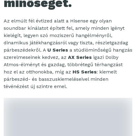
minőségét.
Az elmúlt fél évtized alatt a Hisense egy olyan
soundbar kínálatot épített fel, amely minden igényt
kielégít, legyen szó moziszerű hangélményről,
dinamikus játékhangzásról vagy tiszta, részletgazdag
párbeszédekről. A
U Series
a stúdióminőségű hangzás
szerelmeseinek kedvez, az
AX Series
igazi Dolby
Atmos-élményt és gazdag, többrétegű térhangzást
hoz el az otthonokba, míg az
HS Series
: kiemelt
párbeszéd- és basszuskiemeléseivel minden
tévénézést új szintre emel.