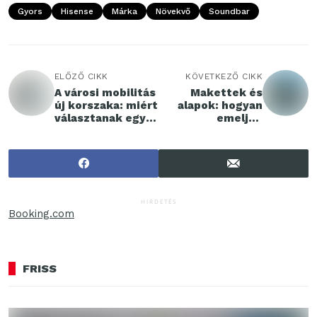
Gyors
Hisense
Márka
Növekvő
Soundbar
ELŐZŐ CIKK
KÖVETKEZŐ CIKK
A városi mobilitás
Makettek és
új korszaka: miért
alapok: hogyan
választanak egyre
emeljük
többen
műveinket
elektromos
magasabb
rollert?
szintre?
HIRDETÉS
Booking.com
FRISS