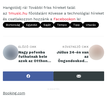
Hangolódj rá! További friss híreket talál
az
1music.hu
főoldalán! Kövesse a technológiai híreket
és csatlakozzon hozzánk a
Facebookon
is!
Biztonság
Egyedül
Saját
Tempo
Tipp
Utazás
ELŐZŐ CIKK
KÖVETKEZŐ CIKK
Nagy pofonba
Július 24-én van
futhatnak bele
az
azok az Otthon
Öngondoskodás
Start igénylők,
Világnapja
akik ezzel
nincsenek
tisztában
HIRDETÉS
Booking.com