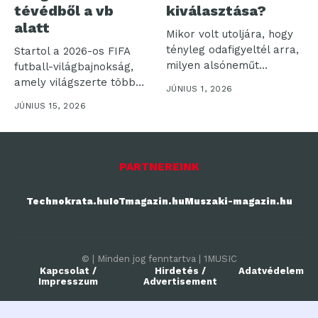
tévédből a vb
kiválasztása?
alatt
Mikor volt utoljára, hogy
tényleg odafigyeltél arra,
Startol a 2026-os FIFA
milyen alsóneműt
futball-világbajnokság,
választasz? Az
amely világszerte több
JÚNIUS 1, 2026
alsónemű...
milliárd nézőt vonz a...
JÚNIUS 15, 2026
PARTNEREINK
Technokrata.hu
IoTmagazin.hu
Muszaki-magazin.hu
© | Minden jog fenntartva | 1MUSIC
Kapcsolat /
Hirdetés /
Adatvédelem
Impresszum
Advertisement