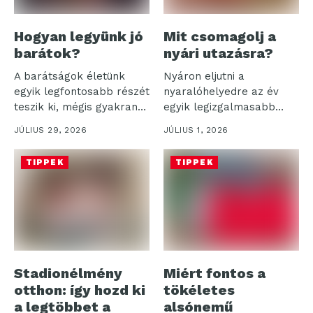
Hogyan legyünk jó
Mit csomagolj a
barátok?
nyári utazásra?
A barátságok életünk
Nyáron eljutni a
egyik legfontosabb részét
nyaralóhelyedre az év
teszik ki, mégis gyakran
egyik legizgalmasabb
háttérbe szorulnak...
része, de a bőrönd...
JÚLIUS 29, 2026
JÚLIUS 1, 2026
TIPPEK
TIPPEK
Stadionélmény
Miért fontos a
otthon: így hozd ki
tökéletes
a legtöbbet a
alsónemű