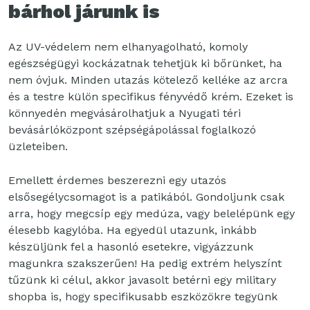
bárhol járunk is
Az UV-védelem nem elhanyagolható, komoly
egészségügyi kockázatnak tehetjük ki bőrünket, ha
nem óvjuk. Minden utazás kötelező kelléke az arcra
és a testre külön specifikus fényvédő krém. Ezeket is
könnyedén megvásárolhatjuk a Nyugati téri
bevásárlóközpont szépségápolással foglalkozó
üzleteiben.
Emellett érdemes beszerezni egy utazós
elsősegélycsomagot is a patikából. Gondoljunk csak
arra, hogy megcsíp egy medúza, vagy belelépünk egy
élesebb kagylóba. Ha egyedül utazunk, inkább
készüljünk fel a hasonló esetekre, vigyázzunk
magunkra szakszerűen! Ha pedig extrém helyszínt
tűzünk ki célul, akkor javasolt betérni egy military
shopba is, hogy specifikusabb eszközökre tegyünk