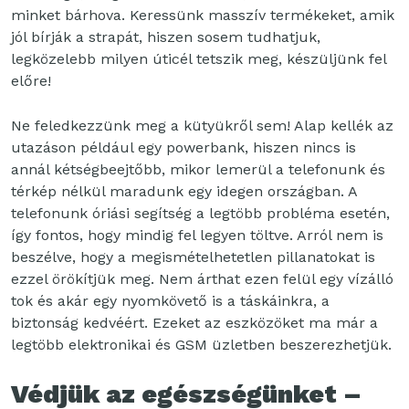
minket bárhova. Keressünk masszív termékeket, amik
jól bírják a strapát, hiszen sosem tudhatjuk,
legközelebb milyen úticél tetszik meg, készüljünk fel
előre!
Ne feledkezzünk meg a kütyükről sem! Alap kellék az
utazáson például egy powerbank, hiszen nincs is
annál kétségbeejtőbb, mikor lemerül a telefonunk és
térkép nélkül maradunk egy idegen országban. A
telefonunk óriási segítség a legtöbb probléma esetén,
így fontos, hogy mindig fel legyen töltve. Arról nem is
beszélve, hogy a megismételhetetlen pillanatokat is
ezzel örökítjük meg. Nem árthat ezen felül egy vízálló
tok és akár egy nyomkövető is a táskáinkra, a
biztonság kedvéért. Ezeket az eszközöket ma már a
legtöbb elektronikai és GSM üzletben beszerezhetjük.
Védjük az egészségünket –