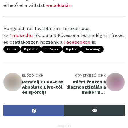
érhető el a vállalat
weboldalán
.
Hangolódj rá! További friss híreket talál
az
1music.hu
főoldalán! Kövesse a technológiai híreket
és csatlakozzon hozzánk a
Facebookon
is!
Color
Digitális
E-Paper
Kijelző
Samsung
ELŐZŐ CIKK
KÖVETKEZŐ CIKK
Rendelj BCAA-t az
Miért fontos a
Absolute Live-tól
diagnosztizálás a
és spórolj!
műkörmös
szakmában?
HIRDETÉS