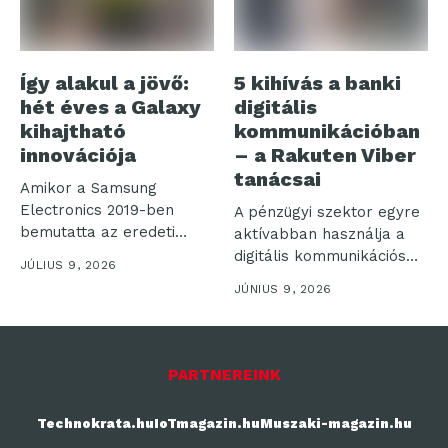
Így alakul a jövő:
5 kihívás a banki
hét éves a Galaxy
digitális
kihajtható
kommunikációban
innovációja
– a Rakuten Viber
tanácsai
Amikor a Samsung
Electronics 2019-ben
A pénzügyi szektor egyre
bemutatta az eredeti
aktívabban használja a
Galaxy Foldot, nem
digitális kommunikációs
JÚLIUS 9, 2026
csupán...
csatornákat: a Rakuten...
JÚNIUS 9, 2026
PARTNEREINK
Technokrata.hu
IoTmagazin.hu
Muszaki-magazin.hu