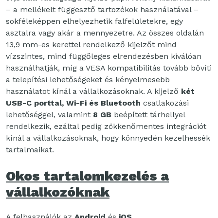
– a mellékelt függesztő tartozékok használatával –
sokféleképpen elhelyezhetik falfelületekre, egy
asztalra vagy akár a mennyezetre. Az összes oldalán
13,9 mm-es kerettel rendelkező kijelzőt mind
vízszintes, mind függőleges elrendezésben kiválóan
használhatják, míg a VESA kompatibilitás tovább bővíti
a telepítési lehetőségeket és kényelmesebb
használatot kínál a vállalkozásoknak. A kijelző
két
USB-C porttal, Wi-Fi és Bluetooth
csatlakozási
lehetőséggel, valamint
8 GB
beépített tárhellyel
rendelkezik, ezáltal pedig zökkenőmentes integrációt
kínál a vállalkozásoknak, hogy könnyedén kezelhessék
tartalmaikat.
Okos tartalomkezelés a
vállalkozóknak
A felhasználók az
Android
és
iOS