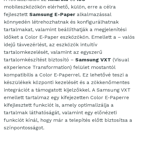
mobileszközökön elérhető, külön, erre a célra
fejlesztett
Samsung E-Paper
alkalmazással
könnyedén létrehozhatnak és konfigurálhatnak
tartalmakat, valamint beállíthatják a megjelenítési
időket a Color E-Paper eszközökön. Emellett a – valós
idejű távvezérlést, az eszközök intuitív
tartalomkezelését, valamint az egyszerű
tartalomkészítést biztosító –
Samsung VXT
(Visual
eXperience Transformation) felület mostantól
kompatibilis a Color E-Paperrel. Ez lehetővé teszi a
készülékek központi kezelését és a zökkenőmentes
integrációt a támogatott kijelzőkkel. A Samsung VXT
emellett tartalmaz egy kifejezetten Color E-Paperre
kifejlesztett funkciót is, amely optimalizálja a
tartalmak láthatóságát, valamint egy előnézeti
funkciót kínál, hogy már a telepítés előtt biztosítsa a
színpontosságot.