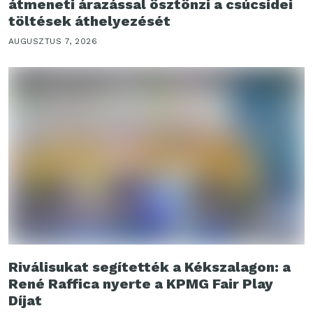
átmeneti árazással ösztönzi a csúcsidei
töltések áthelyezését
AUGUSZTUS 7, 2026
Riválisukat segítették a Kékszalagon: a
René Raffica nyerte a KPMG Fair Play
Díjat