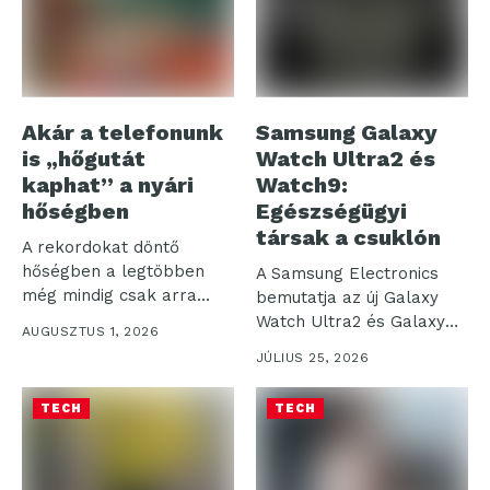
Akár a telefonunk
Samsung Galaxy
is „hőgutát
Watch Ultra2 és
kaphat” a nyári
Watch9:
hőségben
Egészségügyi
társak a csuklón
A rekordokat döntő
hőségben a legtöbben
A Samsung Electronics
még mindig csak arra
bemutatja az új Galaxy
figyelnek, hogy...
Watch Ultra2 és Galaxy
AUGUSZTUS 1, 2026
Watch9...
JÚLIUS 25, 2026
TECH
TECH