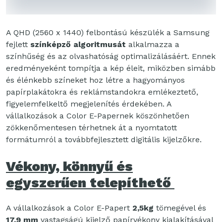
A QHD (2560 x 1440) felbontású készülék a Samsung
fejlett
színképző algoritmusát
alkalmazza a
színhűség és az olvashatóság optimalizálásáért. Ennek
eredményeként tompítja a kép éleit, miközben simább
és élénkebb színeket hoz létre a hagyományos
papírplakátokra és reklámstandokra emlékeztető,
figyelemfelkeltő megjelenítés érdekében. A
vállalkozások a Color E-Papernek köszönhetően
zökkenőmentesen térhetnek át a nyomtatott
formátumról a továbbfejlesztett digitális kijelzőkre.
Vékony, könnyű és
egyszerűen telepíthető
A vállalkozások a Color E-Papert
2,5kg
tömegével és
17,9 mm
vastagságú kijelző papírvékony kialakításával