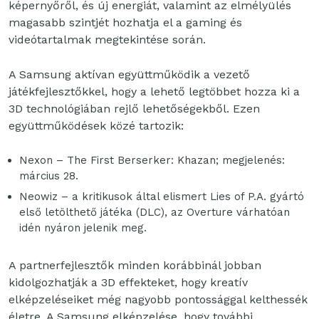
képernyőről, és új energiát, valamint az elmélyülés
magasabb szintjét hozhatja el a gaming és
videótartalmak megtekintése során.
A Samsung aktívan együttműködik a vezető
játékfejlesztőkkel, hogy a lehető legtöbbet hozza ki a
3D technológiában rejlő lehetőségekből. Ezen
együttműködések közé tartozik:
Nexon – The First Berserker: Khazan; megjelenés:
március 28.
Neowiz – a kritikusok által elismert Lies of P.A. gyártó
első letölthető játéka (DLC), az Overture várhatóan
idén nyáron jelenik meg.
A partnerfejlesztők minden korábbinál jobban
kidolgozhatják a 3D effekteket, hogy kreatív
elképzeléseiket még nagyobb pontossággal kelthessék
életre. A Samsung elképzelése, hogy további