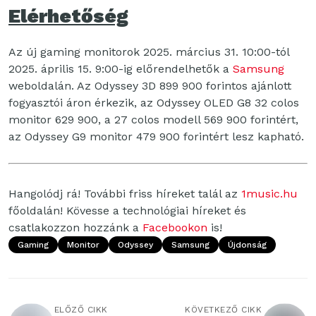
Elérhetőség
Az új gaming monitorok 2025. március 31. 10:00-tól
2025. április 15. 9:00-ig előrendelhetők a
Samsung
weboldalán. Az Odyssey 3D 899 900 forintos ajánlott
fogyasztói áron érkezik, az Odyssey OLED G8 32 colos
monitor 629 900, a 27 colos modell 569 900 forintért,
az Odyssey G9 monitor 479 900 forintért lesz kapható.
Hangolódj rá! További friss híreket talál az
1music.hu
főoldalán! Kövesse a technológiai híreket és
csatlakozzon hozzánk a
Facebookon
is!
Gaming
Monitor
Odyssey
Samsung
Újdonság
ELŐZŐ CIKK
KÖVETKEZŐ CIKK