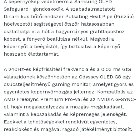
A képernyőkép védelméről a Samsung OLED
Safeguard+ gondoskodik. A szabadalmaztatott
Dinamikus hűtőrendszer Pulsating Heat Pipe (Pulzáló
hőelvezető) segítségével ötször hatásosabban
oszlathatja el a hőt a hagyományos grafitlapokhoz
képest, a fényerő beállítása nélkül. Megvédi a
képernyőt a beégéstől, így biztosítva a képernyő
hosszabb élettartamát.
A 240Hz-es képfrissítési frekvencia és a 0,03 ms GtG
válaszidőnek köszönhetően az Odyssey OLED G8 egy
csúcsteljesítményű gaming monitor, amelyet gyors és
egyenletes képernyőmozgás jellemez. Kompatiblis az
AMD FreeSync Premium Pro-val és az NVIDIA G-SYNC-
el, hogy megakadályozza a mozgás megakadását,
valamint a képszakadás és képremegés jelenségét.
Ezekkel a lehetőségekkel rendkívül egyenletes,
reakciókész és magával ragadó játékélményt biztosít.