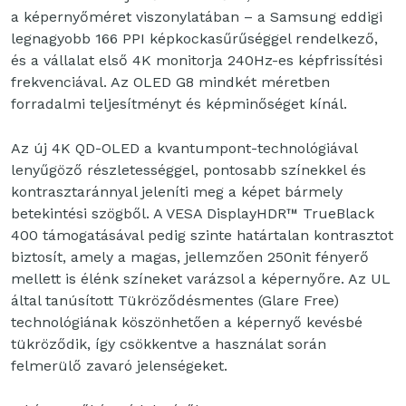
a képernyőméret viszonylatában – a Samsung eddigi
legnagyobb 166 PPI képkockasűrűséggel rendelkező,
és a vállalat első 4K monitorja 240Hz-es képfrissítési
frekvenciával. Az OLED G8 mindkét méretben
forradalmi teljesítményt és képminőséget kínál.
Az új 4K QD-OLED a kvantumpont-technológiával
lenyűgöző részletességgel, pontosabb színekkel és
kontrasztaránnyal jeleníti meg a képet bármely
betekintési szögből. A VESA DisplayHDR™ TrueBlack
400 támogatásával pedig szinte határtalan kontrasztot
biztosít, amely a magas, jellemzően 250nit fényerő
mellett is élénk színeket varázsol a képernyőre. Az UL
által tanúsított Tükröződésmentes (Glare Free)
technológiának köszönhetően a képernyő kevésbé
tükröződik, így csökkentve a használat során
felmerülő zavaró jelenségeket.