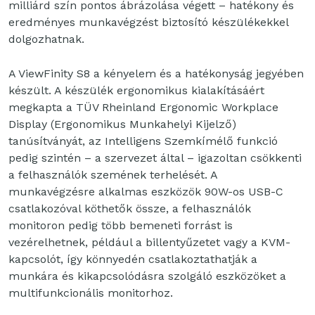
milliárd szín pontos ábrázolása végett – hatékony és
eredményes munkavégzést biztosító készülékekkel
dolgozhatnak.
A ViewFinity S8 a kényelem és a hatékonyság jegyében
készült. A készülék ergonomikus kialakításáért
megkapta a TÜV Rheinland Ergonomic Workplace
Display (Ergonomikus Munkahelyi Kijelző)
tanúsítványát, az Intelligens Szemkímélő funkció
pedig szintén – a szervezet által – igazoltan csökkenti
a felhasználók szemének terhelését. A
munkavégzésre alkalmas eszközök 90W-os USB-C
csatlakozóval köthetők össze, a felhasználók
monitoron pedig több bemeneti forrást is
vezérelhetnek, például a billentyűzetet vagy a KVM-
kapcsolót, így könnyedén csatlakoztathatják a
munkára és kikapcsolódásra szolgáló eszközöket a
multifunkcionális monitorhoz.