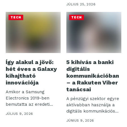
Watch9...
JÚLIUS 25, 2026
TECH
TECH
Így alakul a jövő:
5 kihívás a banki
hét éves a Galaxy
digitális
kihajtható
kommunikációban
innovációja
– a Rakuten Viber
tanácsai
Amikor a Samsung
Electronics 2019-ben
A pénzügyi szektor egyre
bemutatta az eredeti
aktívabban használja a
Galaxy Foldot, nem
digitális kommunikációs
JÚLIUS 9, 2026
csupán...
csatornákat: a Rakuten...
JÚNIUS 9, 2026