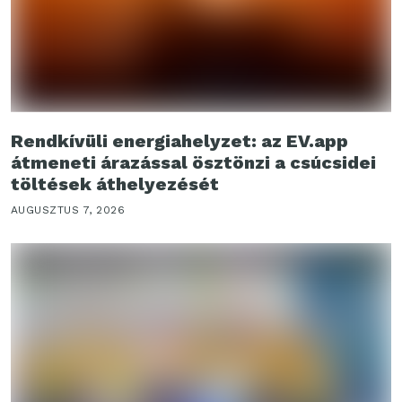
Rendkívüli energiahelyzet: az EV.app
átmeneti árazással ösztönzi a csúcsidei
töltések áthelyezését
AUGUSZTUS 7, 2026