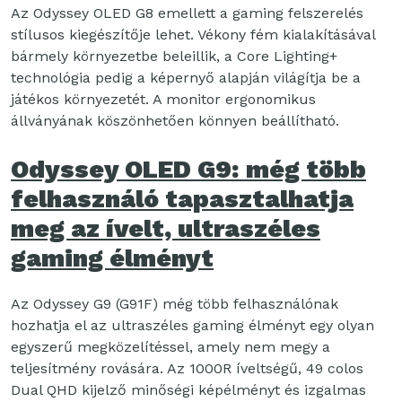
Az Odyssey OLED G8 emellett a gaming felszerelés
stílusos kiegészítője lehet. Vékony fém kialakításával
bármely környezetbe beleillik, a Core Lighting+
technológia pedig a képernyő alapján világítja be a
játékos környezetét. A monitor ergonomikus
állványának köszönhetően könnyen beállítható.
Odyssey OLED G9: még több
felhasználó tapasztalhatja
meg az ívelt, ultraszéles
gaming élményt
Az Odyssey G9 (G91F) még több felhasználónak
hozhatja el az ultraszéles gaming élményt egy olyan
egyszerű megközelítéssel, amely nem megy a
teljesítmény rovására. Az 1000R íveltségű, 49 colos
Dual QHD kijelző minőségi képélményt és izgalmas