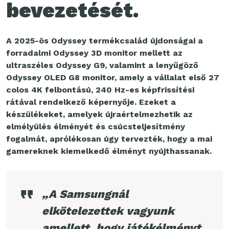
bevezetését.
A 2025-ös Odyssey termékcsalád újdonságai a
forradalmi Odyssey 3D monitor mellett az
ultraszéles Odyssey G9, valamint a lenyűgöző
Odyssey OLED G8 monitor, amely a vállalat első 27
colos 4K felbontású, 240 Hz-es képfrissítési
rátával rendelkező képernyője. Ezeket a
készülékeket, amelyek újraértelmezhetik az
elmélyülés élményét és csúcsteljesítmény
fogalmát, aprólékosan úgy tervezték, hogy a mai
gamereknek kiemelkedő élményt nyújthassanak.
„A Samsungnál
elkötelezettek vagyunk
amellett, hogy játékélményt