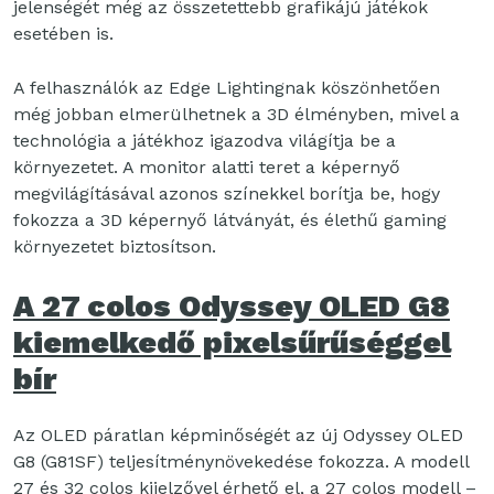
jelenségét még az összetettebb grafikájú játékok
esetében is.
A felhasználók az Edge Lightingnak köszönhetően
még jobban elmerülhetnek a 3D élményben, mivel a
technológia a játékhoz igazodva világítja be a
környezetet. A monitor alatti teret a képernyő
megvilágításával azonos színekkel borítja be, hogy
fokozza a 3D képernyő látványát, és élethű gaming
környezetet biztosítson.
A 27 colos Odyssey OLED G8
kiemelkedő pixelsűrűséggel
bír
Az OLED páratlan képminőségét az új Odyssey OLED
G8 (G81SF) teljesítménynövekedése fokozza. A modell
27 és 32 colos kijelzővel érhető el, a 27 colos modell –