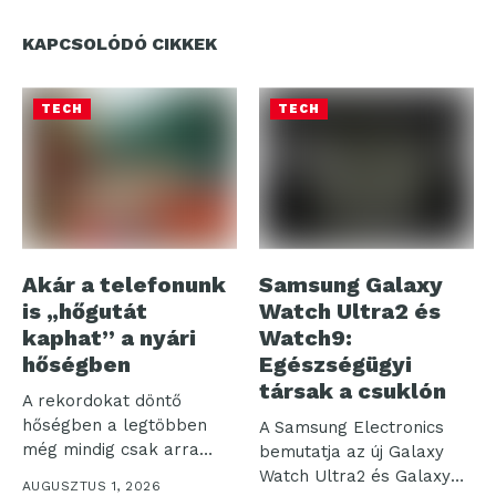
KAPCSOLÓDÓ CIKKEK
TECH
TECH
Akár a telefonunk
Samsung Galaxy
is „hőgutát
Watch Ultra2 és
kaphat” a nyári
Watch9:
hőségben
Egészségügyi
társak a csuklón
A rekordokat döntő
hőségben a legtöbben
A Samsung Electronics
még mindig csak arra
bemutatja az új Galaxy
figyelnek, hogy...
Watch Ultra2 és Galaxy
AUGUSZTUS 1, 2026