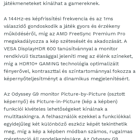
játékmeneteket kínálhat a gamereknek.
A 144Hz-es képfrissítési frekvencia és az 1ms
válaszidő gondoskodik a játék gyors és érzékeny
működéséről, míg az AMD FreeSync Premium Pro
megakadályozza a kép szétesését és akadozását. A
VESA DisplayHDR 600 tanúsítvánnyal a monitor
rendkívüli tisztasággal jeleníti meg az élénk színeket,
míg a HDR10+ GAMING technológia optimalizált
fényerővel, kontraszttal és színtartománnyal fokozza a
képernyőteljesítményt a dinamikus megjelenítésért.
Az Odyssey G9 monitor Picture-by-Picture (osztott
képernyő) és Picture-in-Picture (kép a képben)
funkciói kivételes lehetőségeket kínálnak a
multitaskingra. A felhasználók ezekkel a funkciókkal
egyidejűleg két különböző eszköz képét tekinthetik
meg, míg a kép a képben módban számos, rugalmas
méretopció áll rendelkezésükre. Az Odyssey G9