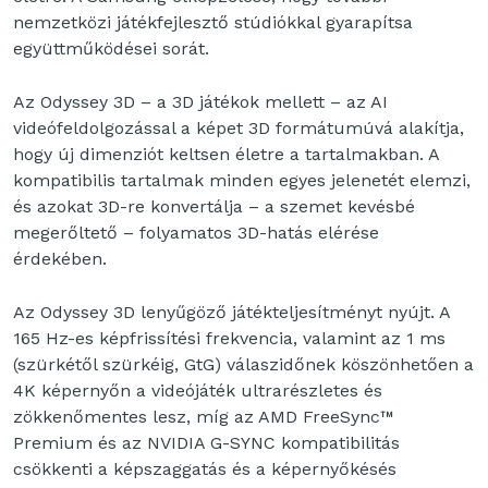
nemzetközi játékfejlesztő stúdiókkal gyarapítsa
együttműködései sorát.
Az Odyssey 3D – a 3D játékok mellett – az AI
videófeldolgozással a képet 3D formátumúvá alakítja,
hogy új dimenziót keltsen életre a tartalmakban. A
kompatibilis tartalmak minden egyes jelenetét elemzi,
és azokat 3D-re konvertálja – a szemet kevésbé
megerőltető – folyamatos 3D-hatás elérése
érdekében.
Az Odyssey 3D lenyűgöző játékteljesítményt nyújt. A
165 Hz-es képfrissítési frekvencia, valamint az 1 ms
(szürkétől szürkéig, GtG) válaszidőnek köszönhetően a
4K képernyőn a videójáték ultrarészletes és
zökkenőmentes lesz, míg az AMD FreeSync™
Premium és az NVIDIA G-SYNC kompatibilitás
csökkenti a képszaggatás és a képernyőkésés