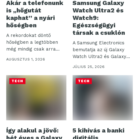
Akár a telefonunk
Samsung Galaxy
is „hőgutát
Watch Ultra2 és
kaphat” a nyári
Watch9:
hőségben
Egészségügyi
társak a csuklón
A rekordokat döntő
hőségben a legtöbben
A Samsung Electronics
még mindig csak arra
bemutatja az új Galaxy
figyelnek, hogy...
Watch Ultra2 és Galaxy
AUGUSZTUS 1, 2026
Watch9...
JÚLIUS 25, 2026
TECH
TECH
Így alakul a jövő:
5 kihívás a banki
hét éves a Galaxy
digitális