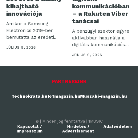
kihajtható
kommunikációban
innovációja
– a Rakuten Viber
tanácsai
Amikor a Samsung
Electronics 2019-ben
A pénzügyi szektor egyre
bemutatta az eredeti
aktívabban használja a
Galaxy Foldot, nem
digitális kommunikációs
JÚLIUS 9, 2026
csupán...
csatornákat: a Rakuten...
JÚNIUS 9, 2026
PARTNEREINK
Technokrata.hu
IoTmagazin.hu
Muszaki-magazin.hu
© | Minden jog fenntartva | 1MUSIC
Kapcsolat /
Hirdetés /
Adatvédelem
Impresszum
Advertisement