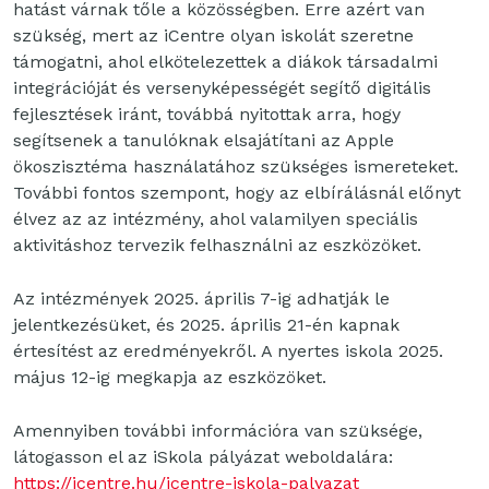
hatást várnak tőle a közösségben. Erre azért van
szükség, mert az iCentre olyan iskolát szeretne
támogatni, ahol elkötelezettek a diákok társadalmi
integrációját és versenyképességét segítő digitális
fejlesztések iránt, továbbá nyitottak arra, hogy
segítsenek a tanulóknak elsajátítani az Apple
ökoszisztéma használatához szükséges ismereteket.
További fontos szempont, hogy az elbírálásnál előnyt
élvez az az intézmény, ahol valamilyen speciális
aktivitáshoz tervezik felhasználni az eszközöket.
Az intézmények 2025. április 7-ig adhatják le
jelentkezésüket, és 2025. április 21-én kapnak
értesítést az eredményekről. A nyertes iskola 2025.
május 12-ig megkapja az eszközöket.
Amennyiben további információra van szüksége,
látogasson el az iSkola pályázat weboldalára:
https://icentre.hu/icentre-iskola-palyazat