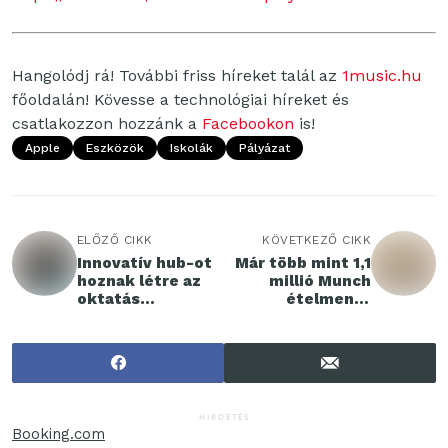
Hangolódj rá! További friss híreket talál az
1music.hu
főoldalán! Kövesse a technológiai híreket és
csatlakozzon hozzánk a
Facebookon
is!
Apple
Eszközök
Iskolák
Pályázat
ELŐZŐ CIKK
KÖVETKEZŐ CIKK
Innovatív hub-ot
Már több mint 1,1
hoznak létre az
millió Munch
oktatás
ételmentő
megújításáért
csomag talált
gazdára a SPAR-
üzletekben
HIRDETÉS
Booking.com