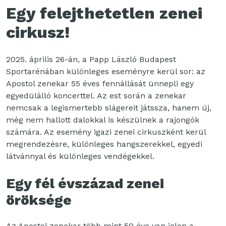
Egy felejthetetlen zenei
cirkusz!
2025. április 26-án, a Papp László Budapest
Sportarénában különleges eseményre kerül sor: az
Apostol zenekar 55 éves fennállását ünnepli egy
egyedülálló koncerttel. Az est során a zenekar
nemcsak a legismertebb slágereit játssza, hanem új,
még nem hallott dalokkal is készülnek a rajongók
számára. Az esemény igazi zenei cirkuszként kerül
megrendezésre, különleges hangszerekkel, egyedi
látvánnyal és különleges vendégekkel.
Egy fél évszázad zenei
öröksége
Az Apostol zenekar több mint 50 éve van jelen a