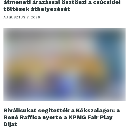
átmeneti árazással ösztönzi a csúcsidei
töltések áthelyezését
AUGUSZTUS 7, 2026
Riválisukat segítették a Kékszalagon: a
René Raffica nyerte a KPMG Fair Play
Díjat