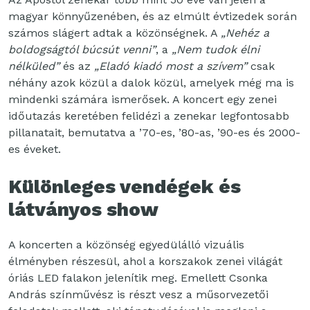
magyar könnyűzenében, és az elmúlt évtizedek során
számos slágert adtak a közönségnek. A
„Nehéz a
boldogságtól búcsút venni”
, a
„Nem tudok élni
nélküled”
és az
„Eladó kiadó most a szívem”
csak
néhány azok közül a dalok közül, amelyek még ma is
mindenki számára ismerősek. A koncert egy zenei
időutazás keretében felidézi a zenekar legfontosabb
pillanatait, bemutatva a ’70-es, ’80-as, ’90-es és 2000-
es éveket.
Különleges vendégek és
látványos show
A koncerten a közönség egyedülálló vizuális
élményben részesül, ahol a korszakok zenei világát
óriás LED falakon jelenítik meg. Emellett Csonka
András színművész is részt vesz a műsorvezetői