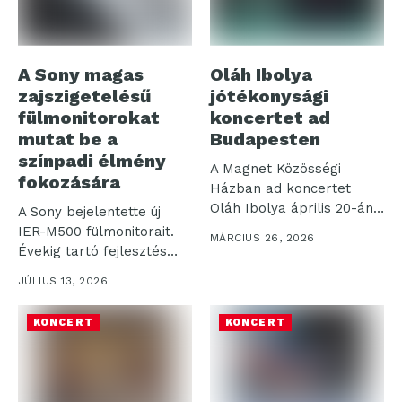
A Sony magas
Oláh Ibolya
zajszigetelésű
jótékonysági
fülmonitorokat
koncertet ad
mutat be a
Budapesten
színpadi élmény
A Magnet Közösségi
fokozására
Házban ad koncertet
Oláh Ibolya április 20-án.
A Sony bejelentette új
Az Ibolyántúl...
IER-M500 fülmonitorait.
MÁRCIUS 26, 2026
Évekig tartó fejlesztés
eredményeként
JÚLIUS 13, 2026
kialakított,
professzionális...
KONCERT
KONCERT