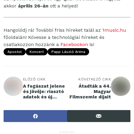
akkor
április 26-án
ott a helyed!
Hangolódj rá! További friss híreket talál az
1music.hu
főoldalán! Kövesse a technológiai híreket és
csatlakozzon hozzánk a
Facebookon
is!
Apostol
Koncert
Papp László Aréna
ELŐZŐ CIKK
KÖVETKEZŐ CIKK
A fogászat jelene
Átadták a 44.
és jövője: riasztó
Magyar
adatok és új
Filmszemle díjait
technológiai
áttörések
HIRDETÉS