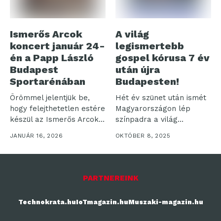
Ismerős Arcok
A világ
koncert január 24-
legismertebb
én a Papp László
gospel kórusa 7 év
Budapest
után újra
Sportarénában
Budapesten!
Örömmel jelentjük be,
Hét év szünet után ismét
hogy felejthetetlen estére
Magyarországon lép
készül az Ismerős Arcok.
színpadra a világ
Ezúttal a...
legismertebb gospel...
JANUÁR 16, 2026
OKTÓBER 8, 2025
PARTNEREINK
Technokrata.hu
IoTmagazin.hu
Muszaki-magazin.hu