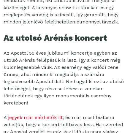
feladatok mellett, aki tánctudásával is meglepi a
közönséget. A látványos show-t a tánckar és egy
meglepetés vendég is színesíti, így garantált, hogy
minden jelenlévő felejthetetlen élménnyel távozik.
Az utolsó Arénás koncert
Az Apostol 55 éves jubileumi koncertje egyben az
utolsó Arénás fellépésük is lesz, így a koncert még
különlegesebbé válik. Az esemény egy valódi zenei
ünnep, ahol mindenki megtalálja a számára
legkedvesebb Apostol dalt. Ne hagyd ki ezt az utolsó
lehetőséget, hogy részese lehess a zenekar
történetének egy ilyen monumentális esemény
keretében!
A
jegyek már elérhetők itt
, és már most biztosra
vehetjük, hogy a koncert teltházas lesz. Ha szereted
az Apostol zenéjét és egy igazi időutazásra vágysz,