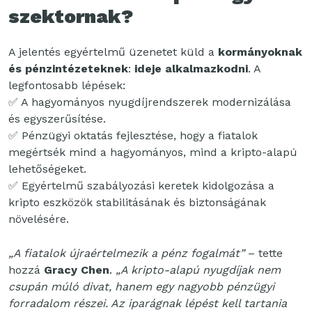
szektornak?
A jelentés egyértelmű üzenetet küld a
kormányoknak
és pénzintézeteknek
:
ideje alkalmazkodni
. A
legfontosabb lépések:
✅ A hagyományos nyugdíjrendszerek modernizálása
és egyszerűsítése.
✅ Pénzügyi oktatás fejlesztése, hogy a fiatalok
megértsék mind a hagyományos, mind a kripto-alapú
lehetőségeket.
✅ Egyértelmű szabályozási keretek kidolgozása a
kripto eszközök stabilitásának és biztonságának
növelésére.
„A fiatalok újraértelmezik a pénz fogalmát”
– tette
hozzá
Gracy Chen
.
„A kripto-alapú nyugdíjak nem
csupán múló divat, hanem egy nagyobb pénzügyi
forradalom részei. Az iparágnak lépést kell tartania