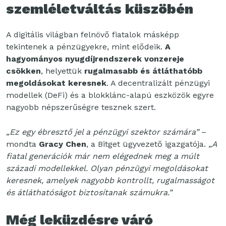
szemléletváltás küszöbén
A digitális világban felnövő fiatalok másképp
tekintenek a pénzügyekre, mint elődeik.
A
hagyományos nyugdíjrendszerek vonzereje
csökken
, helyettük
rugalmasabb és átláthatóbb
megoldásokat keresnek
. A decentralizált pénzügyi
modellek (DeFi) és a blokklánc-alapú eszközök egyre
nagyobb népszerűségre tesznek szert.
„Ez egy ébresztő jel a pénzügyi szektor számára”
–
mondta
Gracy Chen
, a Bitget ügyvezető igazgatója.
„A
fiatal generációk már nem elégednek meg a múlt
századi modellekkel. Olyan pénzügyi megoldásokat
keresnek, amelyek nagyobb kontrollt, rugalmasságot
és átláthatóságot biztosítanak számukra.”
Még leküzdésre váró