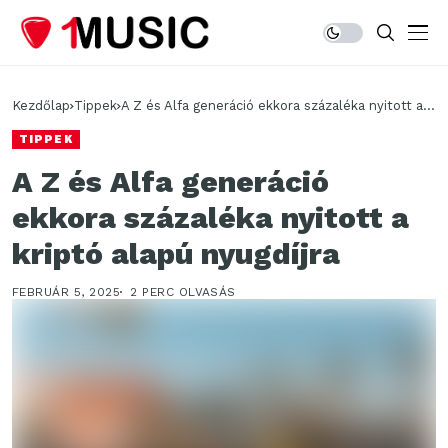
Kezdőlap
Tippek
A Z és Alfa generáció ekkora százaléka nyitott a
kriptó alapú nyugdíjra
TIPPEK
A Z és Alfa generáció
ekkora százaléka nyitott a
kriptó alapú nyugdíjra
FEBRUÁR 5, 2025
2 PERC OLVASÁS