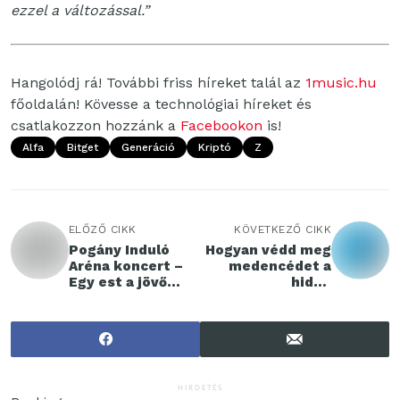
ezzel a változással.”
Hangolódj rá! További friss híreket talál az
1music.hu
főoldalán! Kövesse a technológiai híreket és
csatlakozzon hozzánk a
Facebookon
is!
Alfa
Bitget
Generáció
Kriptó
Z
ELŐZŐ CIKK
KÖVETKEZŐ CIKK
Pogány Induló
Hogyan védd meg
Aréna koncert –
medencédet a
Egy est a jövő
hideg
ritmusával
időszakban?
HIRDETÉS