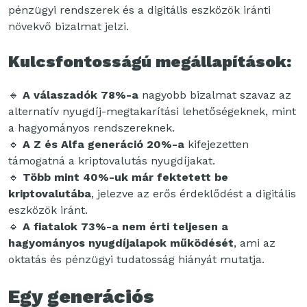
pénzügyi rendszerek és a digitális eszközök iránti
növekvő bizalmat jelzi.
Kulcsfontosságú megállapítások:
🔹
A válaszadók 78%-a
nagyobb bizalmat szavaz az
alternatív nyugdíj-megtakarítási lehetőségeknek, mint
a hagyományos rendszereknek.
🔹
A Z és Alfa generáció 20%-a
kifejezetten
támogatná a kriptovalutás nyugdíjakat.
🔹
Több mint 40%-uk már fektetett be
kriptovalutába
, jelezve az erős érdeklődést a digitális
eszközök iránt.
🔹
A fiatalok 73%-a nem érti teljesen a
hagyományos nyugdíjalapok működését
, ami az
oktatás és pénzügyi tudatosság hiányát mutatja.
Egy generációs