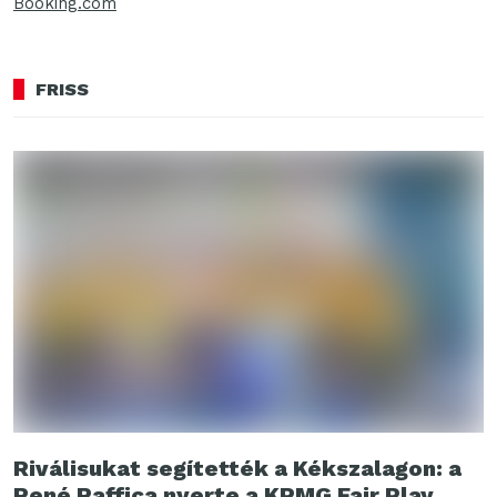
Booking.com
FRISS
Riválisukat segítették a Kékszalagon: a
René Raffica nyerte a KPMG Fair Play