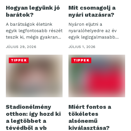
Hogyan legyünk jó
Mit csomagolj a
barátok?
nyári utazásra?
A barátságok életünk
Nyáron eljutni a
egyik legfontosabb részét
nyaralóhelyedre az év
teszik ki, mégis gyakran
egyik legizgalmasabb
háttérbe szorulnak...
része, de a bőrönd...
JÚLIUS 29, 2026
JÚLIUS 1, 2026
TIPPEK
TIPPEK
Stadionélmény
Miért fontos a
otthon: így hozd ki
tökéletes
a legtöbbet a
alsónemű
tévédből a vb
kiválasztása?