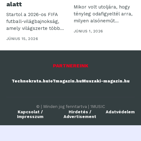
alatt
Mikor volt utoljára, hogy
tényleg odafigyeltél arra,
Startol a 2026-os FIFA
milyen alsóneműt
futball-világbajnokság,
választasz? Az
amely világszerte több
JÚNIUS 1, 2026
alsónemű...
milliárd nézőt vonz a...
JÚNIUS 15, 2026
PARTNEREINK
Technokrata.hu
IoTmagazin.hu
Muszaki-magazin.hu
© | Minden jog fenntartva | 1MUSIC
Kapcsolat /
Hirdetés /
Adatvédelem
Impresszum
Advertisement