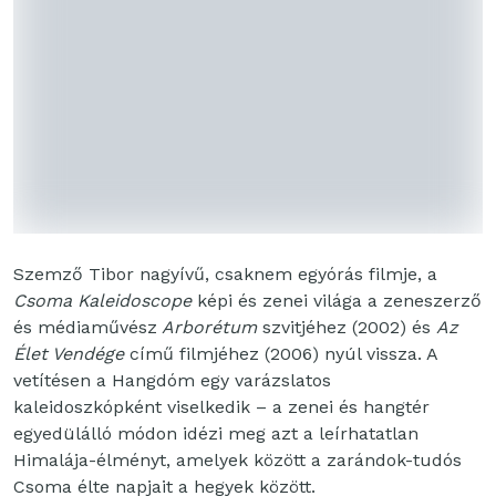
Szemző Tibor nagyívű, csaknem egyórás filmje, a
Csoma Kaleidoscope
képi és zenei világa a zeneszerző
és médiaművész
Arborétum
szvitjéhez (2002) és
Az
Élet Vendége
című filmjéhez (2006) nyúl vissza. A
vetítésen a Hangdóm egy varázslatos
kaleidoszkópként viselkedik – a zenei és hangtér
egyedülálló módon idézi meg azt a leírhatatlan
Himalája-élményt, amelyek között a zarándok-tudós
Csoma élte napjait a hegyek között.