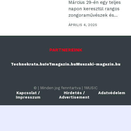
Március 29-én egy teljes
napon keresztül rangos
zongoraművészek és
fiatal tehetségek
ÁPRILIS 4, 2025
játszottak...
PARTNEREINK
Technokrata.hu
IoTmagazin.hu
Muszaki-magazin.hu
© | Minden jog fenntartva | 1MUSIC
Kapcsolat /
Hirdetés /
Adatvédelem
Impresszum
Advertisement