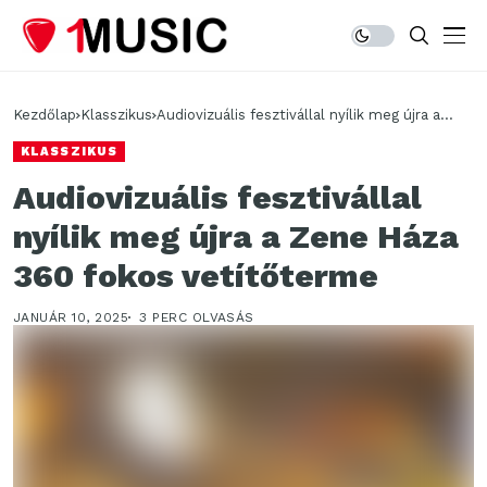
Kezdőlap
Klasszikus
Audiovizuális fesztivállal nyílik meg újra a
Zene Háza 360 fokos vetítőterme
KLASSZIKUS
Audiovizuális fesztivállal
nyílik meg újra a Zene Háza
360 fokos vetítőterme
JANUÁR 10, 2025
3 PERC OLVASÁS