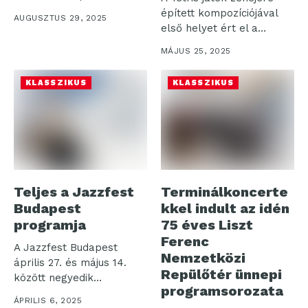
határozza...
épített kompozíciójával
AUGUSZTUS 29, 2025
első helyet ért el a
rangos...
MÁJUS 25, 2025
KLASSZIKUS
KLASSZIKUS
Teljes a Jazzfest
Terminálkoncerte
Budapest
kkel indult az idén
programja
75 éves Liszt
Ferenc
A Jazzfest Budapest
Nemzetközi
április 27. és május 14.
Repülőtér ünnepi
között negyedik
programsorozata
alkalommal hozza...
ÁPRILIS 6, 2025