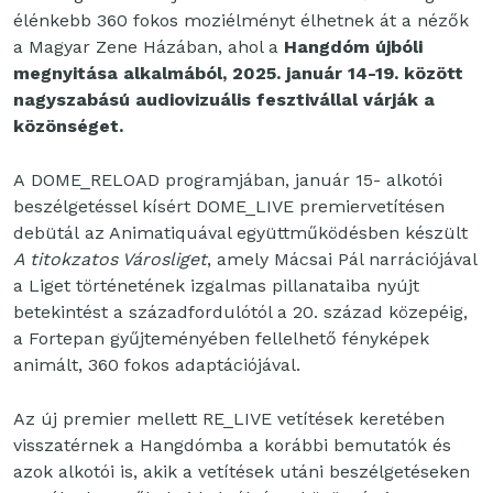
élénkebb 360 fokos moziélményt élhetnek át a nézők
a Magyar Zene Házában, ahol a
Hangdóm újbóli
megnyitása alkalmából, 2025. január 14-19. között
nagyszabású audiovizuális fesztivállal várják a
közönséget.
A DOME_RELOAD programjában, január 15- alkotói
beszélgetéssel kísért DOME_LIVE premiervetítésen
debütál az Animatiquával együttműködésben készült
A titokzatos Városliget
, amely Mácsai Pál narrációjával
a Liget történetének izgalmas pillanataiba nyújt
betekintést a századfordulótól a 20. század közepéig,
a Fortepan gyűjteményében fellelhető fényképek
animált, 360 fokos adaptációjával.
Az új premier mellett RE_LIVE vetítések keretében
visszatérnek a Hangdómba a korábbi bemutatók és
azok alkotói is, akik a vetítések utáni beszélgetéseken