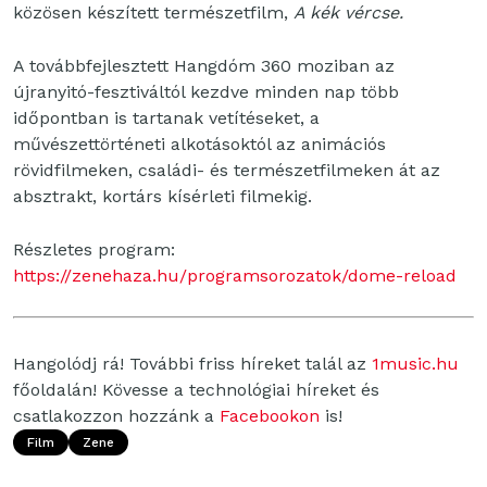
közösen készített természetfilm,
A kék vércse.
A továbbfejlesztett Hangdóm 360 moziban az
újranyitó-fesztiváltól kezdve minden nap több
időpontban is tartanak vetítéseket, a
művészettörténeti alkotásoktól az animációs
rövidfilmeken, családi- és természetfilmeken át az
absztrakt, kortárs kísérleti filmekig.
Részletes program:
https://zenehaza.hu/programsorozatok/dome-reload
Hangolódj rá! További friss híreket talál az
1music.hu
főoldalán! Kövesse a technológiai híreket és
csatlakozzon hozzánk a
Facebookon
is!
Film
Zene