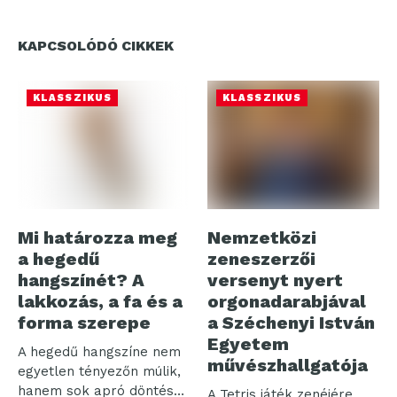
KAPCSOLÓDÓ CIKKEK
KLASSZIKUS
KLASSZIKUS
Mi határozza meg
Nemzetközi
a hegedű
zeneszerzői
hangszínét? A
versenyt nyert
lakkozás, a fa és a
orgonadarabjával
forma szerepe
a Széchenyi István
Egyetem
A hegedű hangszíne nem
művészhallgatója
egyetlen tényezőn múlik,
hanem sok apró döntés
A Tetris játék zenéjére