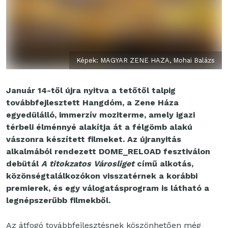
Képek: MAGYAR ZENE HAZA, Mohai Balázs
Január 14-től újra nyitva a tetőtől talpig
továbbfejlesztett Hangdóm, a Zene Háza
egyedülálló, immerzív moziterme, amely igazi
térbeli élménnyé alakítja át a félgömb alakú
vászonra készített filmeket. Az újranyitás
alkalmából rendezett DOME_RELOAD fesztiválon
debütál
A titokzatos Városliget
című alkotás,
közönségtalálkozókon visszatérnek a korábbi
premierek, és egy válogatásprogram is látható a
legnépszerűbb filmekből.
Az átfogó továbbfejlesztésnek köszönhetően még