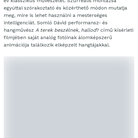
év klasszikus művészetét. Szürreális montázsa
egyúttal szórakoztató és közérthető módon mutatja
meg, mire is lehet használni a mesterséges
intelligenciát. Somló Dávid performansz- és
hangművész
A terek beszélnek, hallod
? című kísérleti
filmjében saját analóg fotóinak álomképszerű
animációja találkozik elképzelt hangtájakkal.