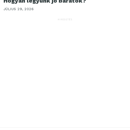
Hogyan legyünk jó barátok?
JÚLIUS 29, 2026
HIRDETÉS