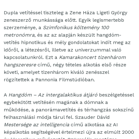
Dupla vetítéssel tiszteleg a Zene Háza Ligeti György
zeneszerző munkássága előtt. Egyik legismertebb
szerzeménye, a
Szimfonikus költemény 100
metronómra
, és az az alapján készült hangdóm-
vetítés hipnotikus és mély gondolatokat indít meg az
időről, a létezésről, illetve az univerzummal való
kapcsolatunkról. Ezt a
Kamarakoncert tizenhárom
hangszeresre
című, négy tételes alkotás első része
követi, amelyet tizenhárom kiváló zenésszel
rögzítettek a Pannonia Filmstúdióban.
A
Hangdóm – Az intergalaktikus átjáró
beszélgetéssel
egybekötött vetítésén magának a dómnak a
működése, a panorámavetítés és térhangzás sokszínű
felhasználási módja tárul fel. Szauder Dávid
Mestersége az intelligencia
című alkotása az AI
képalkotás segítségével értelmezi újra az elmúlt 2000