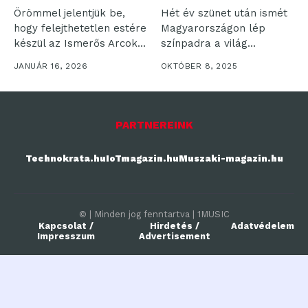
Örömmel jelentjük be,
Hét év szünet után ismét
hogy felejthetetlen estére
Magyarországon lép
készül az Ismerős Arcok.
színpadra a világ
Ezúttal a...
legismertebb gospel...
JANUÁR 16, 2026
OKTÓBER 8, 2025
PARTNEREINK
Technokrata.hu
IoTmagazin.hu
Muszaki-magazin.hu
© | Minden jog fenntartva | 1MUSIC
Kapcsolat /
Hirdetés /
Adatvédelem
Impresszum
Advertisement