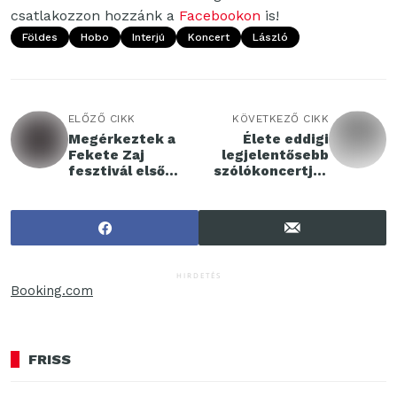
csatlakozzon hozzánk a
Facebookon
is!
Földes
Hobo
Interjú
Koncert
László
ELŐZŐ CIKK
KÖVETKEZŐ CIKK
Megérkeztek a
Élete eddigi
Fekete Zaj
legjelentősebb
fesztivál első
szólókoncertjét
nevei
adja Presser
Gábor
HIRDETÉS
Booking.com
FRISS