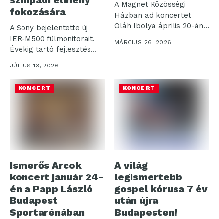
A Magnet Közösségi
fokozására
Házban ad koncertet
Oláh Ibolya április 20-án.
A Sony bejelentette új
Az Ibolyántúl...
IER-M500 fülmonitorait.
MÁRCIUS 26, 2026
Évekig tartó fejlesztés
eredményeként
JÚLIUS 13, 2026
kialakított,
professzionális...
KONCERT
KONCERT
Ismerős Arcok
A világ
koncert január 24-
legismertebb
én a Papp László
gospel kórusa 7 év
Budapest
után újra
Sportarénában
Budapesten!