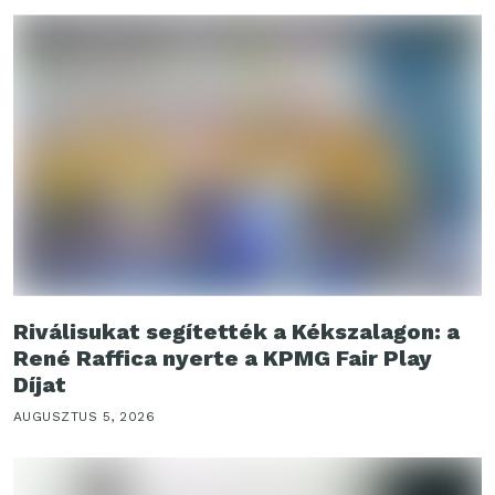
Riválisukat segítették a Kékszalagon: a
René Raffica nyerte a KPMG Fair Play
Díjat
AUGUSZTUS 5, 2026