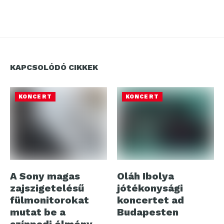
KAPCSOLÓDÓ CIKKEK
KONCERT
KONCERT
A Sony magas
Oláh Ibolya
zajszigetelésű
jótékonysági
fülmonitorokat
koncertet ad
mutat be a
Budapesten
színpadi élmény