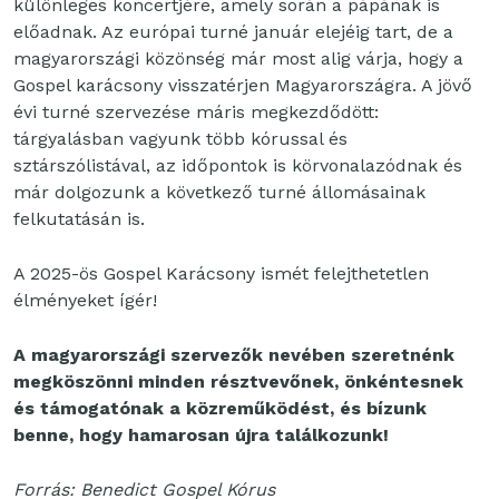
különleges koncertjére, amely során a pápának is
előadnak. Az európai turné január elejéig tart, de a
magyarországi közönség már most alig várja, hogy a
Gospel karácsony visszatérjen Magyarországra. A jövő
évi turné szervezése máris megkezdődött:
tárgyalásban vagyunk több kórussal és
sztárszólistával, az időpontok is körvonalazódnak és
már dolgozunk a következő turné állomásainak
felkutatásán is.
A 2025-ös Gospel Karácsony ismét felejthetetlen
élményeket ígér!
A magyarországi szervezők nevében szeretnénk
megköszönni minden résztvevőnek, önkéntesnek
és támogatónak a közreműködést, és bízunk
benne, hogy hamarosan újra találkozunk!
Forrás: Benedict Gospel Kórus