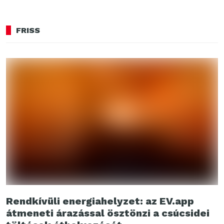
FRISS
Rendkívüli energiahelyzet: az EV.app
átmeneti árazással ösztönzi a csúcsidei