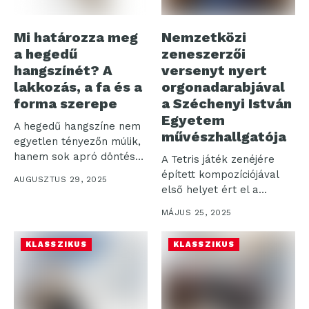
Mi határozza meg
Nemzetközi
a hegedű
zeneszerzői
hangszínét? A
versenyt nyert
lakkozás, a fa és a
orgonadarabjával
forma szerepe
a Széchenyi István
Egyetem
A hegedű hangszíne nem
művészhallgatója
egyetlen tényezőn múlik,
hanem sok apró döntés
A Tetris játék zenéjére
határozza...
épített kompozíciójával
AUGUSZTUS 29, 2025
első helyet ért el a
rangos...
MÁJUS 25, 2025
KLASSZIKUS
KLASSZIKUS