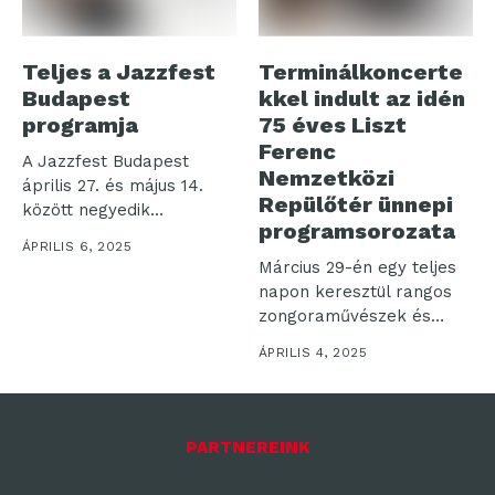
Teljes a Jazzfest
Terminálkoncerte
Budapest
kkel indult az idén
programja
75 éves Liszt
Ferenc
A Jazzfest Budapest
Nemzetközi
április 27. és május 14.
Repülőtér ünnepi
között negyedik
programsorozata
alkalommal hozza...
ÁPRILIS 6, 2025
Március 29-én egy teljes
napon keresztül rangos
zongoraművészek és
fiatal tehetségek
ÁPRILIS 4, 2025
játszottak...
PARTNEREINK