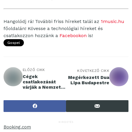
Hangolódj rá! További friss híreket talál az
1music.hu
főoldalán! Kövesse a technológiai híreket és
csatlakozzon hozzánk a
Facebookon
is!
Gospel
ELŐZŐ CIKK
KÖVETKEZŐ CIKK
Cégek
Megérkezett Dua
csatlakozását
Lipa Budapestre
várják a Nemzeti
Faültetés
Napjához
HIRDETÉS
Booking.com