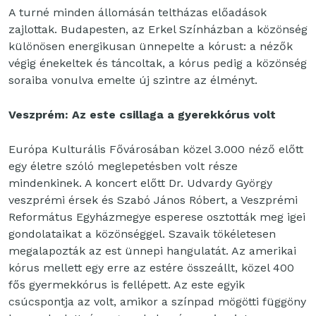
A turné minden állomásán teltházas előadások
zajlottak. Budapesten, az Erkel Színházban a közönség
különösen energikusan ünnepelte a kórust: a nézők
végig énekeltek és táncoltak, a kórus pedig a közönség
soraiba vonulva emelte új szintre az élményt.
Veszprém: Az este csillaga a gyerekkórus volt
Európa Kulturális Fővárosában közel 3.000 néző előtt
egy életre szóló meglepetésben volt része
mindenkinek. A koncert előtt Dr. Udvardy György
veszprémi érsek és Szabó János Róbert, a Veszprémi
Református Egyházmegye esperese osztották meg igei
gondolataikat a közönséggel. Szavaik tökéletesen
megalapozták az est ünnepi hangulatát. Az amerikai
kórus mellett egy erre az estére összeállt, közel 400
fős gyermekkórus is fellépett. Az este egyik
csúcspontja az volt, amikor a színpad mögötti függöny