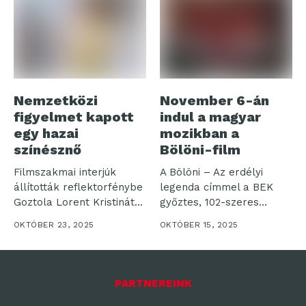
Nemzetközi
November 6-án
figyelmet kapott
indul a magyar
egy hazai
mozikban a
színésznő
Bölöni-film
Filmszakmai interjúk
A Bölöni – Az erdélyi
állították reflektorfénybe
legenda címmel a BEK
Goztola Lorent Kristinát
győztes, 102-szeres
Két rangos – Los
válogatott...
OKTÓBER 23, 2025
OKTÓBER 15, 2025
Angeles-i...
PARTNEREINK