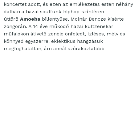
koncertet adott, és ezen az emlékezetes esten néhány
dalban a hazai soulfunk-hiphop-színtéren
úttörő
Amoeba
billentyűse, Molnár Bencze kísérte
zongorán. A 14 éve működő hazai kultzenekar
műfajokon átívelő zenéje önfeledt, ízléses, mély és
könnyed egyszerre, eklektikus hangzásuk
megfoghatatlan, ám annál szórakoztatóbb.