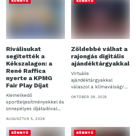
KÖNNYŰ
KÖNNYŰ
Riválisukat
Zöldebbé válhat a
segítették a
rajongás digitális
Kékszalagon: a
ajándéktárgyakkal
René Raffica
Virtuális
nyerte a KPMG
ajándéktárgyakkal
Fair Play Díjat
válaszol a klímaválságra
egy magyar csapat
Kiemelkedő
OKTÓBER 29, 2025
Virtuális relikviákkal
sportteljesítményekkel és
váltaná ki...
ünnepélyes díjátadóval
zárult az idei 58.
AUGUSZTUS 5, 2026
Kékszalag Raiffeisen
Nagydíj....
KÖNNYŰ
KÖNNYŰ