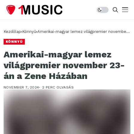
Kezdőlap
Könnyű
Amerikai-magyar lemez világpremier november
23-án a Zene Házában
KÖNNYŰ
Amerikai-magyar lemez
világpremier november 23-
án a Zene Házában
NOVEMBER 7, 2024
2 PERC OLVASÁS