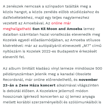
A zenészek nemcsak a színpadon találták meg a
közös hangot, a közös zenélés előbb stúdiózáshoz és
dalfelvételekhez, majd egy teljes nagylemezhez
vezetett az Amoebával. Az
online már
meghallgatható
Sun Kil Moon and Amoeba
lemez
dalaiban számtalan hazai vonatkozás elevenedik meg
Kozelek egyedi előadásmódjában, az Amoeba stílusos
kíséretével: már az autópályáról elnevezett „M7” című
nyitószám is Kozelek 2022-es Budapestre érkezését
eleveníti fel.
Az album limitált kiadású vinyl lemeze mindössze 500
példányszámban jelenik meg a kanadai Obsolete
Recordsnál, már online előrendelhető, és
november
23-án a Zene Háza koncert
alkalmával világszinten
is debütál élőben. A Kozelekre jellemző módon
hosszúnak ígérkező koncerten az új lemez anyaga
mellett korábbi szerzeményeiből és szólómunkáiból is