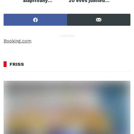
alapítvány
20 éves jubileumi
patrónusa
koncertje az
Arénában!
HIRDETÉS
Booking.com
FRISS