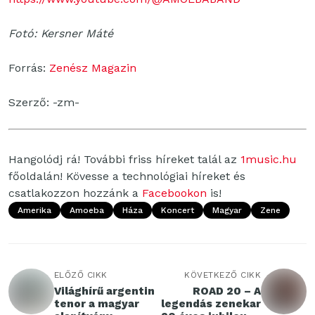
Fotó: Kersner Máté
Forrás:
Zenész Magazin
Szerző: -zm-
Hangolódj rá! További friss híreket talál az
1music.hu
főoldalán! Kövesse a technológiai híreket és
csatlakozzon hozzánk a
Facebookon
is!
Amerika
Amoeba
Háza
Koncert
Magyar
Zene
ELŐZŐ CIKK
KÖVETKEZŐ CIKK
Világhírű argentin
ROAD 20 – A
tenor a magyar
legendás zenekar