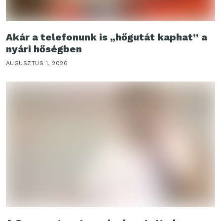
Akár a telefonunk is „hőgutát kaphat” a
nyári hőségben
AUGUSZTUS 1, 2026