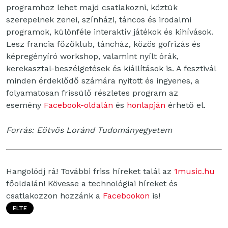
programhoz lehet majd csatlakozni, köztük
szerepelnek zenei, színházi, táncos és irodalmi
programok, különféle interaktív játékok és kihívások.
Lesz francia főzőklub, táncház, közös gofrizás és
képregényíró workshop, valamint nyílt órák,
kerekasztal-beszélgetések és kiállítások is. A fesztivál
minden érdeklődő számára nyitott és ingyenes, a
folyamatosan frissülő részletes program az
esemény
Facebook-oldalán
és
honlapján
érhető el.
Forrás: Eötvös Loránd Tudományegyetem
Hangolódj rá! További friss híreket talál az
1music.hu
főoldalán! Kövesse a technológiai híreket és
csatlakozzon hozzánk a
Facebookon
is!
ELTE