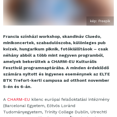
kép: Freepik
Francia színházi workshop, skandináv Cluedo,
minikoncertek, szabadulószoba, különleges pub
kvízek, hungarikum piknik, fotókiállítások – csak
néhány abból a több mint negyven programból,
amelyek bekerültek a CHARM-EU Kulturális
Fesztivál programnaptárába. A minden érdeklődő
számára nyitott és ingyenes eseménynek az ELTE
BTK Trefort-kerti campusa ad otthont november
5-én és 6-án.
A
CHARM-EU
kilenc európai felsőoktatási intézmény
(Barcelonai Egyetem, Eötvös Loránd
Tudományegyetem, Trinity College Dublin, Utrechti