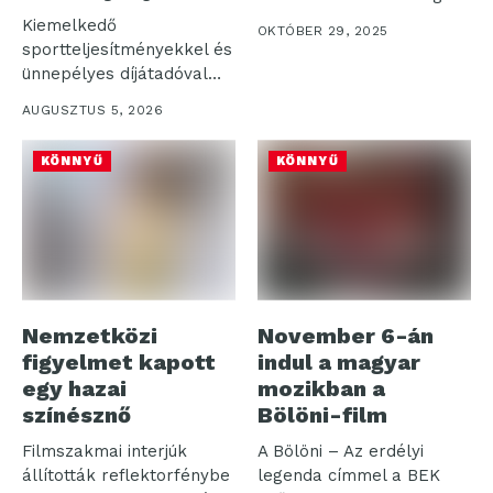
egy magyar csapat
Kiemelkedő
OKTÓBER 29, 2025
Virtuális relikviákkal
sportteljesítményekkel és
váltaná ki...
ünnepélyes díjátadóval
zárult az idei 58.
AUGUSZTUS 5, 2026
Kékszalag Raiffeisen
Nagydíj....
KÖNNYŰ
KÖNNYŰ
Nemzetközi
November 6-án
figyelmet kapott
indul a magyar
egy hazai
mozikban a
színésznő
Bölöni-film
Filmszakmai interjúk
A Bölöni – Az erdélyi
állították reflektorfénybe
legenda címmel a BEK