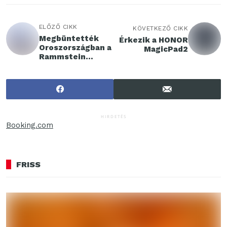
ELŐZŐ CIKK
KÖVETKEZŐ CIKK
Megbüntették
Érkezik a HONOR
Oroszországban a
MagicPad2
Rammstein
frontemberét
HIRDETÉS
Booking.com
FRISS