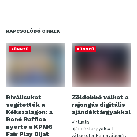
KAPCSOLÓDÓ CIKKEK
KÖNNYŰ
KÖNNYŰ
Riválisukat
Zöldebbé válhat a
segítették a
rajongás digitális
Kékszalagon: a
ajándéktárgyakkal
René Raffica
Virtuális
nyerte a KPMG
ajándéktárgyakkal
Fair Play Díjat
válaszol a klímaválságra