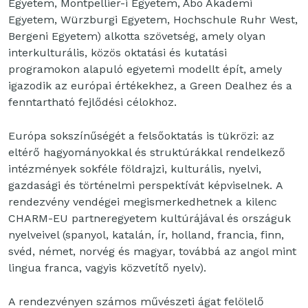
Egyetem, Montpellier-i Egyetem, Åbo Akademi
Egyetem, Würzburgi Egyetem, Hochschule Ruhr West,
Bergeni Egyetem) alkotta szövetség, amely olyan
interkulturális, közös oktatási és kutatási
programokon alapuló egyetemi modellt épít, amely
igazodik az európai értékekhez, a Green Dealhez és a
fenntartható fejlődési célokhoz.
Európa sokszínűségét a felsőoktatás is tükrözi: az
eltérő hagyományokkal és struktúrákkal rendelkező
intézmények sokféle földrajzi, kulturális, nyelvi,
gazdasági és történelmi perspektívát képviselnek. A
rendezvény vendégei megismerkedhetnek a kilenc
CHARM-EU partneregyetem kultúrájával és országuk
nyelveivel (spanyol, katalán, ír, holland, francia, finn,
svéd, német, norvég és magyar, továbbá az angol mint
lingua franca, vagyis közvetítő nyelv).
A rendezvényen számos művészeti ágat felölelő