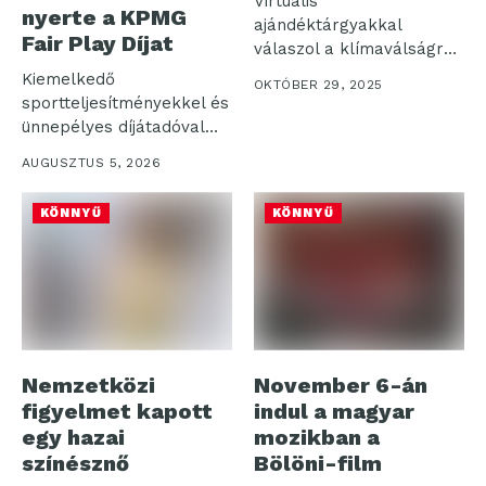
Virtuális
nyerte a KPMG
ajándéktárgyakkal
Fair Play Díjat
válaszol a klímaválságra
egy magyar csapat
Kiemelkedő
OKTÓBER 29, 2025
Virtuális relikviákkal
sportteljesítményekkel és
váltaná ki...
ünnepélyes díjátadóval
zárult az idei 58.
AUGUSZTUS 5, 2026
Kékszalag Raiffeisen
Nagydíj....
KÖNNYŰ
KÖNNYŰ
Nemzetközi
November 6-án
figyelmet kapott
indul a magyar
egy hazai
mozikban a
színésznő
Bölöni-film