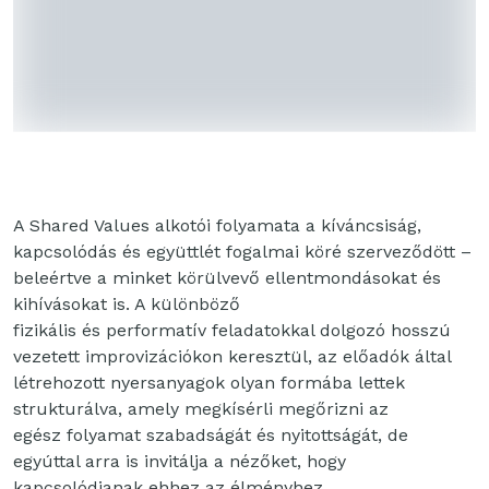
A Shared Values alkotói folyamata a kíváncsiság,
kapcsolódás és együttlét fogalmai köré szerveződött –
beleértve a minket körülvevő ellentmondásokat és
kihívásokat is. A különböző
fizikális és performatív feladatokkal dolgozó hosszú
vezetett improvizációkon keresztül, az előadók által
létrehozott nyersanyagok olyan formába lettek
strukturálva, amely megkísérli megőrizni az
egész folyamat szabadságát és nyitottságát, de
egyúttal arra is invitálja a nézőket, hogy
kapcsolódjanak ehhez az élményhez.