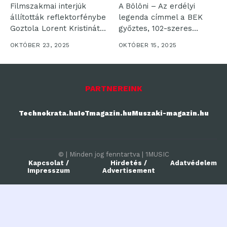
Filmszakmai interjúk
A Bölöni – Az erdélyi
állították reflektorfénybe
legenda címmel a BEK
Goztola Lorent Kristinát
győztes, 102-szeres
Két rangos – Los
válogatott...
OKTÓBER 23, 2025
OKTÓBER 15, 2025
Angeles-i...
PARTNEREINK
Technokrata.hu
IoTmagazin.hu
Muszaki-magazin.hu
© | Minden jog fenntartva | 1MUSIC
Kapcsolat /
Hirdetés /
Adatvédelem
Impresszum
Advertisement