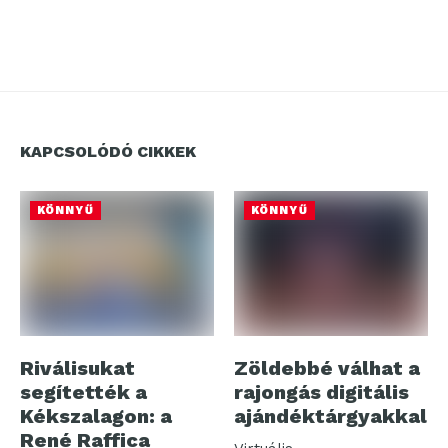
KAPCSOLÓDÓ CIKKEK
KÖNNYŰ
KÖNNYŰ
Riválisukat
Zöldebbé válhat a
segítették a
rajongás digitális
Kékszalagon: a
ajándéktárgyakkal
René Raffica