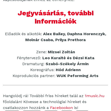
Jegyvásárlás, további
információk
Előadók és alkotók:
Alex Bailey, Daphna Horenczyk,
Molnár Csaba, Priiya Prethora
Zene:
Mizsei Zoltán
Fénytervező:
Leo Kuraitė és Dézsi Kata
Dramaturg:
Szabó-Székely Ármin
Koreográfus:
Hód Adrienn
Koprodukciós partner:
WUK Peforming Arts
Hangolódj rá! További friss híreket talál az
1music.hu
főoldalán! Kövesse a technológiai híreket és
csatlakozzon hozzánk a
Facebookon
is!