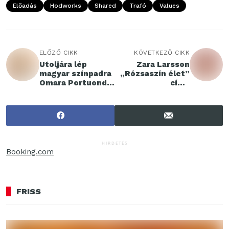
Előadás
Hodworks
Shared
Trafó
Values
ELŐZŐ CIKK
KÖVETKEZŐ CIKK
Utoljára lép
Zara Larsson
magyar színpadra
„Rózsaszín élet”
Omara Portuondo,
című
a 94 éves kubai
minisorozata
zenei legenda
vezeti be a Sony
új füstös
rózsaszín
prémium
fejhallgatóját
HIRDETÉS
Booking.com
FRISS