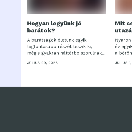
Hogyan legyünk jó
Mit c
barátok?
utazá
A barátságok életünk egyik
Nyáron 
legfontosabb részét teszik ki,
év egyi
mégis gyakran háttérbe szorulnak...
a bőrönd
JÚLIUS 29, 2026
JÚLIUS 1