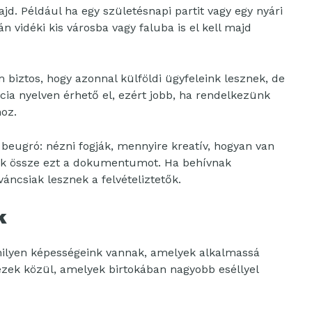
d. Például ha egy születésnapi partit vagy egy nyári
 vidéki kis városba vagy faluba is el kell majd
 biztos, hogy azonnal külföldi ügyfeleink lesznek, de
cia nyelven érhető el, ezért jobb, ha rendelkezünk
hoz.
a beugró: nézni fogják, mennyire kreatív, hogyan van
uk össze ezt a dokumentumot. Ha behívnak
íváncsiak lesznek a felvételiztetők.
k
 milyen képességeink vannak, amelyek alkalmassá
zek közül, amelyek birtokában nagyobb eséllyel