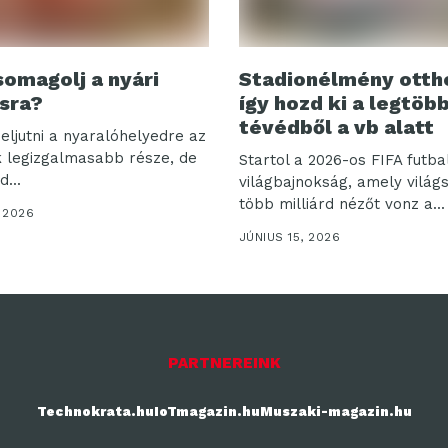
somagolj a nyári
Stadionélmény otth
sra?
így hozd ki a legtöb
tévédből a vb alatt
eljutni a nyaralóhelyedre az
k legizgalmasabb része, de
Startol a 2026-os FIFA futbal
...
világbajnokság, amely világ
több milliárd nézőt vonz a...
, 2026
JÚNIUS 15, 2026
PARTNEREINK
Technokrata.hu
IoTmagazin.hu
Muszaki-magazin.hu