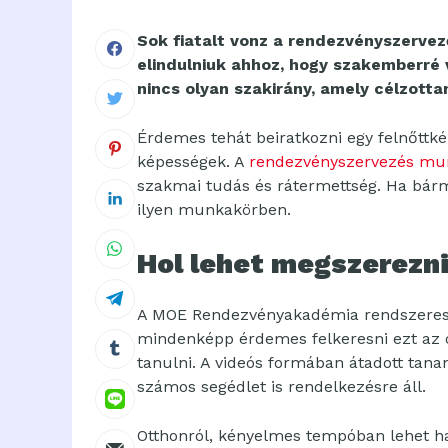
Sok fiatalt vonz a rendezvényszervez
elindulniuk ahhoz, hogy szakemberré v
nincs olyan szakirány, amely célzottan
Érdemes tehát beiratkozni egy felnőttk
képességek. A
rendezvényszervezés mu
szakmai tudás és rátermettség. Ha bárm
ilyen munkakörben.
Hol lehet megszerezni
A MOE Rendezvényakadémia rendszeresen
mindenképp érdemes felkeresni ezt az ol
tanulni. A videós formában átadott tanan
számos segédlet is rendelkezésre áll.
Otthonról, kényelmes tempóban lehet hal