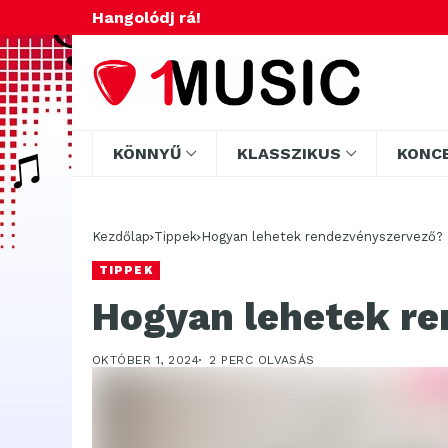
Hangolódj rá!
KÖNNYŰ
KLASSZIKUS
KONC
Kezdőlap
Tippek
Hogyan lehetek rendezvényszervező?
TIPPEK
Hogyan lehetek re
OKTÓBER 1, 2024
2 PERC OLVASÁS