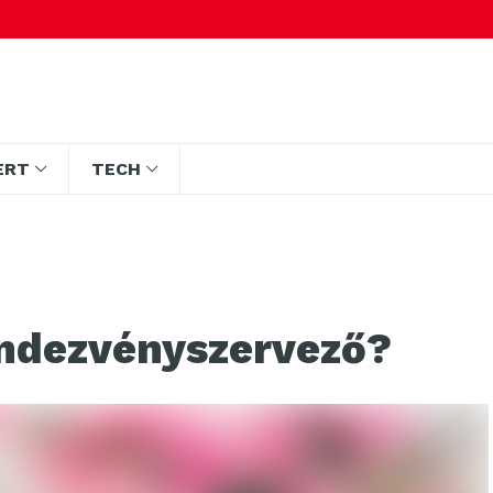
ERT
TECH
ndezvényszervező?