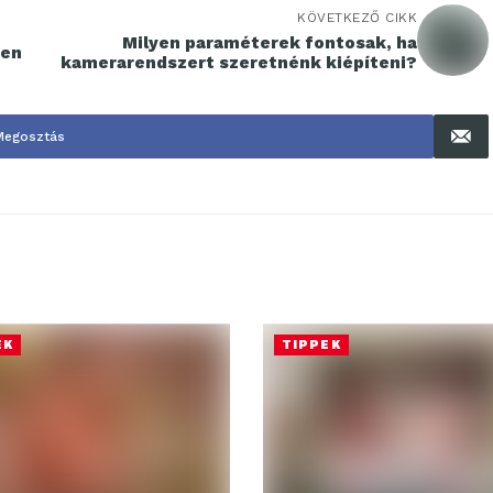
KÖVETKEZŐ CIKK
Milyen paraméterek fontosak, ha
ben
kamerarendszert szeretnénk kiépíteni?
Megosztás
EK
TIPPEK