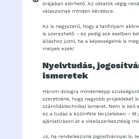
órájában elérhető. Az oktatók végig ren
válaszolnak minden kérdésre.
Az is nagyszerű, hogy a tanfolyam akkred
is szerezhető – ez pedig sok esetben ke
álláshoz jutni, ha a képességeink is 
melyek ezek!
Nyelvtudás, jogosítvá
ismeretek
Három dologra mindenképp szükségünk l
szeretnénk, hogy nagyobb projekteket is
számítástechnikai ismeret. Nem is kell 
ez a tudás a különféle területeken – itt
ajánlatíráson át a videószerkesztésig mi
Jó, ha rendelkezünk jogosítvánnyal is, l