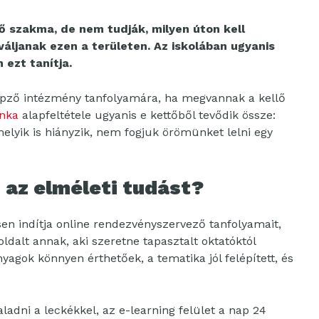
ő szakma, de nem tudják, milyen úton kell
áljanak ezen a területen. Az iskolában ugyanis
 ezt tanítja.
épző intézmény tanfolyamára, ha megvannak a kellő
nka
alapfeltétele ugyanis e kettőből tevődik össze:
elyik is hiányzik, nem fogjuk örömünket lelni egy
 az elméleti tudást?
 indítja online rendezvényszervező tanfolyamait,
dalt annak, aki szeretne tapasztalt oktatóktól
yagok könnyen érthetőek, a tematika jól felépített, és
adni a leckékkel, az e-learning felület a nap 24