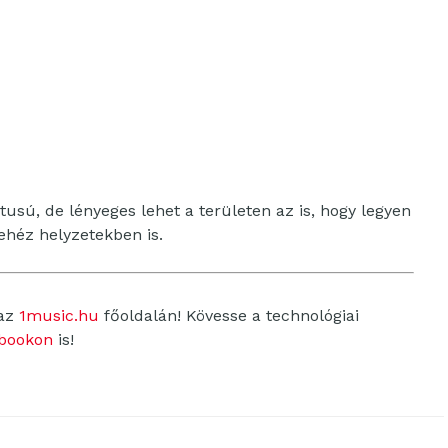
ú, de lényeges lehet a területen az is, hogy legyen
nehéz helyzetekben is.
 az
1music.hu
főoldalán! Kövesse a technológiai
bookon
is!