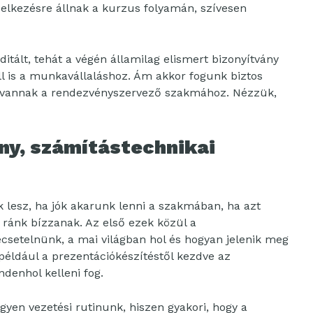
delkezésre állnak a kurzus folyamán, szívesen
itált, tehát a végén államilag elismert bizonyítvány
ll is a munkavállaláshoz. Ám akkor fogunk biztos
megvannak a rendezvényszervező szakmához. Nézzük,
ny, számítástechnikai
esz, ha jók akarunk lenni a szakmában, ha azt
 ránk bízzanak. Az első ezek közül a
ecsetelnünk, a mai világban hol és hogyan jelenik meg
 például a prezentációkészítéstől kezdve az
ndenhol kelleni fog.
egyen vezetési rutinunk, hiszen gyakori, hogy a