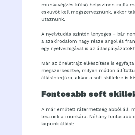
munkavégzés külső helyszínen zajlik maj
esküvőt kell megszerveznünk, akkor talán
utaznunk.
A nyelvtudás szintén lényeges – bár nem
a szakirodalom nagy része angol és fran
egy nyelvvizsgával is az álláspályázatok
Már az önéletrajz elkészítése is egyfajt
megszerkesztve, milyen módon állított
állásinterjúra, akkor a soft skillekre is k
Fontosabb soft skille
A már említett rátermettség abból áll,
tesznek a munkára. Néhány fontosabb e
kapunk állást: