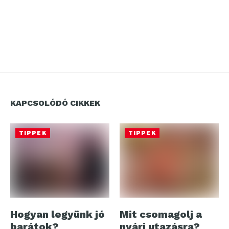
KAPCSOLÓDÓ CIKKEK
TIPPEK
TIPPEK
Hogyan legyünk jó
Mit csomagolj a
barátok?
nyári utazásra?