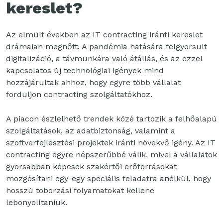
kereslet?
Az elmúlt években az IT contracting iránti kereslet
drámaian megnőtt. A pandémia hatására felgyorsult
digitalizáció, a távmunkára való átállás, és az ezzel
kapcsolatos új technológiai igények mind
hozzájárultak ahhoz, hogy egyre több vállalat
forduljon contracting szolgáltatókhoz.
A piacon észlelhető trendek közé tartozik a felhőalapú
szolgáltatások, az adatbiztonság, valamint a
szoftverfejlesztési projektek iránti növekvő igény. Az IT
contracting egyre népszerűbbé válik, mivel a vállalatok
gyorsabban képesek szakértői erőforrásokat
mozgósítani egy-egy speciális feladatra anélkül, hogy
hosszú toborzási folyamatokat kellene
lebonyolítaniuk.