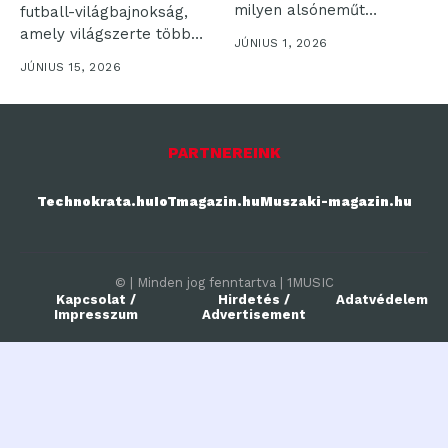
milyen alsóneműt
futball-világbajnokság,
választasz? Az
amely világszerte több
JÚNIUS 1, 2026
alsónemű...
milliárd nézőt vonz a...
JÚNIUS 15, 2026
PARTNEREINK
Technokrata.hu
IoTmagazin.hu
Muszaki-magazin.hu
© | Minden jog fenntartva | 1MUSIC
Kapcsolat /
Hirdetés /
Adatvédelem
Impresszum
Advertisement