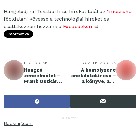
Hangolódj rá! További friss híreket talál az
1music.hu
főoldalán! Kövesse a technológiai híreket és
csatlakozzon hozzánk a
Facebookon
is!
Informatika
ELŐZŐ CIKK
KÖVETKEZŐ CIKK
Hangzó
A komolyzene
zeneelmélet –
anekdotakincse –
Frank Oszkár
a könyve, ami
könyve, ami
megnevetteti a
életre kelti a
zeneszeretőket
zenét
HIRDETÉS
Booking.com