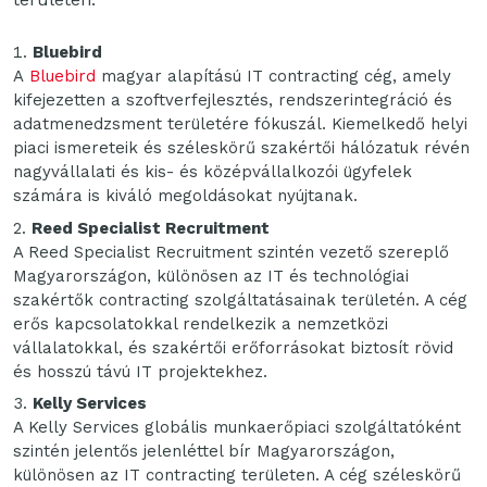
Bluebird
A
Bluebird
magyar alapítású IT contracting cég, amely
kifejezetten a szoftverfejlesztés, rendszerintegráció és
adatmenedzsment területére fókuszál. Kiemelkedő helyi
piaci ismereteik és széleskörű szakértői hálózatuk révén
nagyvállalati és kis- és középvállalkozói ügyfelek
számára is kiváló megoldásokat nyújtanak.
Reed Specialist Recruitment
A Reed Specialist Recruitment szintén vezető szereplő
Magyarországon, különösen az IT és technológiai
szakértők contracting szolgáltatásainak területén. A cég
erős kapcsolatokkal rendelkezik a nemzetközi
vállalatokkal, és szakértői erőforrásokat biztosít rövid
és hosszú távú IT projektekhez.
Kelly Services
A Kelly Services globális munkaerőpiaci szolgáltatóként
szintén jelentős jelenléttel bír Magyarországon,
különösen az IT contracting területen. A cég széleskörű