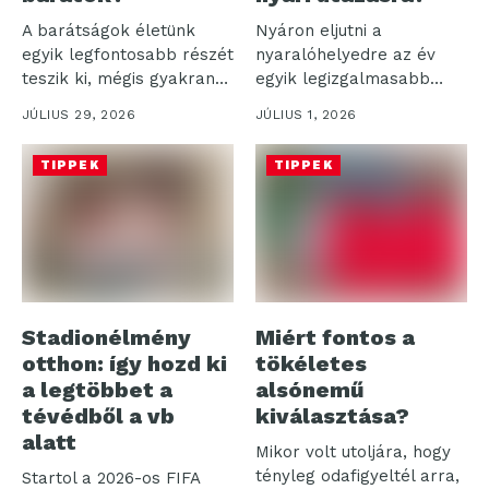
A barátságok életünk
Nyáron eljutni a
egyik legfontosabb részét
nyaralóhelyedre az év
teszik ki, mégis gyakran
egyik legizgalmasabb
háttérbe szorulnak...
része, de a bőrönd...
JÚLIUS 29, 2026
JÚLIUS 1, 2026
TIPPEK
TIPPEK
Stadionélmény
Miért fontos a
otthon: így hozd ki
tökéletes
a legtöbbet a
alsónemű
tévédből a vb
kiválasztása?
alatt
Mikor volt utoljára, hogy
tényleg odafigyeltél arra,
Startol a 2026-os FIFA