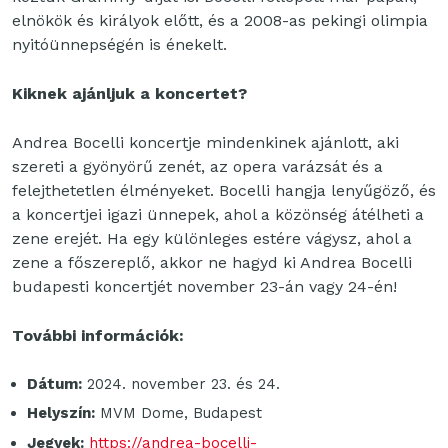
elnökök és királyok előtt, és a 2008-as pekingi olimpia
nyitóünnepségén is énekelt.
Kiknek ajánljuk a koncertet?
Andrea Bocelli koncertje mindenkinek ajánlott, aki
szereti a gyönyörű zenét, az opera varázsát és a
felejthetetlen élményeket. Bocelli hangja lenyűgöző, és
a koncertjei igazi ünnepek, ahol a közönség átélheti a
zene erejét. Ha egy különleges estére vágysz, ahol a
zene a főszereplő, akkor ne hagyd ki Andrea Bocelli
budapesti koncertjét november 23-án vagy 24-én!
További információk:
Dátum:
2024. november 23. és 24.
Helyszín:
MVM Dome, Budapest
Jegyek:
https://andrea-bocelli-