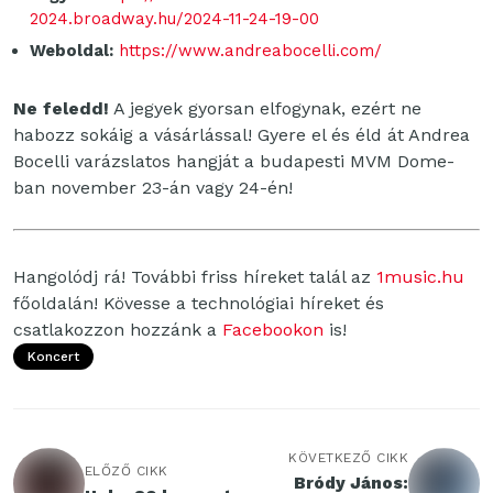
2024.broadway.hu/2024-11-24-19-00
Weboldal:
https://www.andreabocelli.com/
Ne feledd!
A jegyek gyorsan elfogynak, ezért ne
habozz sokáig a vásárlással! Gyere el és éld át Andrea
Bocelli varázslatos hangját a budapesti MVM Dome-
ban november 23-án vagy 24-én!
Hangolódj rá! További friss híreket talál az
1music.hu
főoldalán! Kövesse a technológiai híreket és
csatlakozzon hozzánk a
Facebookon
is!
Koncert
KÖVETKEZŐ CIKK
ELŐZŐ CIKK
Bródy János: