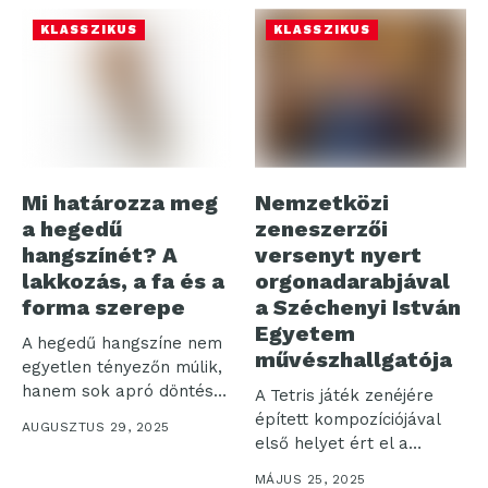
KLASSZIKUS
KLASSZIKUS
Mi határozza meg
Nemzetközi
a hegedű
zeneszerzői
hangszínét? A
versenyt nyert
lakkozás, a fa és a
orgonadarabjával
forma szerepe
a Széchenyi István
Egyetem
A hegedű hangszíne nem
művészhallgatója
egyetlen tényezőn múlik,
hanem sok apró döntés
A Tetris játék zenéjére
határozza...
épített kompozíciójával
AUGUSZTUS 29, 2025
első helyet ért el a
rangos...
MÁJUS 25, 2025