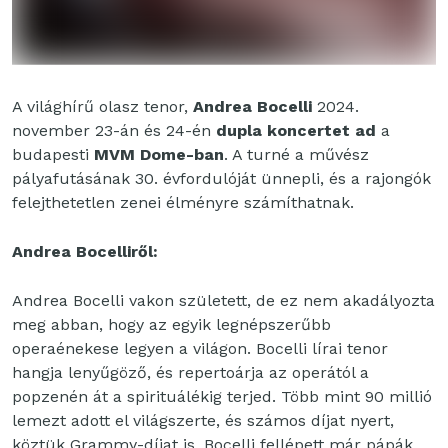
A világhírű olasz tenor,
Andrea Bocelli
2024.
november 23-án és 24-én
dupla koncertet ad
a
budapesti
MVM Dome-ban
. A turné a művész
pályafutásának 30. évfordulóját ünnepli, és a rajongók
felejthetetlen zenei élményre számíthatnak.
Andrea Bocelliről:
Andrea Bocelli vakon született, de ez nem akadályozta
meg abban, hogy az egyik legnépszerűbb
operaénekese legyen a világon. Bocelli lírai tenor
hangja lenyűgöző, és repertoárja az operától a
popzenén át a spirituálékig terjed. Több mint 90 millió
lemezt adott el világszerte, és számos díjat nyert,
köztük Grammy-díjat is. Bocelli fellépett már pápák,