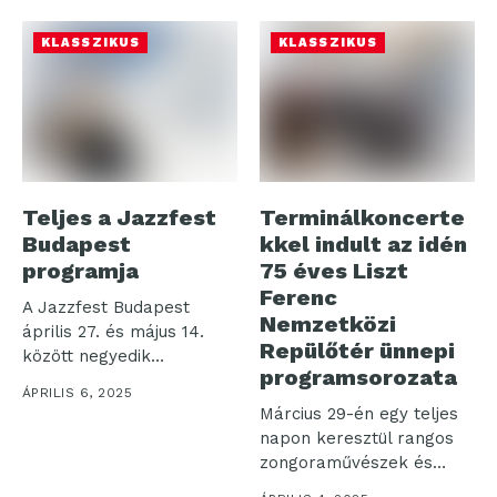
KLASSZIKUS
KLASSZIKUS
Teljes a Jazzfest
Terminálkoncerte
Budapest
kkel indult az idén
programja
75 éves Liszt
Ferenc
A Jazzfest Budapest
Nemzetközi
április 27. és május 14.
Repülőtér ünnepi
között negyedik
programsorozata
alkalommal hozza...
ÁPRILIS 6, 2025
Március 29-én egy teljes
napon keresztül rangos
zongoraművészek és
fiatal tehetségek