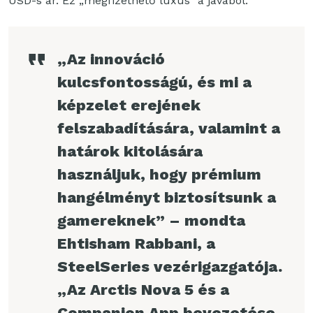
USD-s ár. Ez „megfizethető luxus” a javából.
„Az innováció
kulcsfontosságú, és mi a
képzelet erejének
felszabadítására, valamint a
határok kitolására
használjuk, hogy prémium
hangélményt biztosítsunk a
gamereknek” – mondta
Ehtisham Rabbani, a
SteelSeries vezérigazgatója.
„Az Arctis Nova 5 és a
Companion App bevezetése,