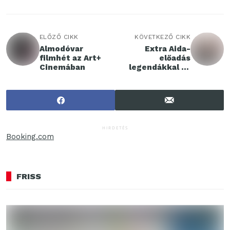
ELŐZŐ CIKK
KÖVETKEZŐ CIKK
Almodóvar
Extra Aida-
filmhét az Art+
előadás
Cinemában
legendákkal az
Operaház júniusi
sorozatában
HIRDETÉS
Booking.com
FRISS