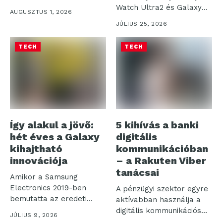
figyelnek, hogy...
Watch Ultra2 és Galaxy
AUGUSZTUS 1, 2026
Watch9...
JÚLIUS 25, 2026
TECH
TECH
Így alakul a jövő:
5 kihívás a banki
hét éves a Galaxy
digitális
kihajtható
kommunikációban
innovációja
– a Rakuten Viber
tanácsai
Amikor a Samsung
Electronics 2019-ben
A pénzügyi szektor egyre
bemutatta az eredeti
aktívabban használja a
Galaxy Foldot, nem
digitális kommunikációs
JÚLIUS 9, 2026
csupán...
csatornákat: a Rakuten...