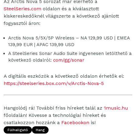
Az Arctis Nova 5 sorozat már elérhető a
SteelSeries.com
oldalon és a kiválasztott
kiskereskedőknél világszerte a következő ajánlott
fogyasztói áron:
Arctis Nova 5/5X/5P Wireless – NA 129,99 USD | EMEA
139,99 EUR | APAC 139,99 USD
A SteelSeries Sonar Audio Suite ingyenesen letölthető a
következő oldalról:
com/gg/sonar
A digitális eszközök a következő oldalon érhetők el:
https://steelseries.box.com/v/Arctis-Nova-5
Hangolódj rá! További friss híreket talál az
1music.hu
főoldalán! Kövesse a technológiai híreket és
csatlakozzon hozzánk a
Facebookon
is!
Fülhallgató
Hang