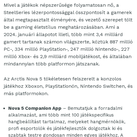
Mivel a játékok népszerűsége folyamatosan nő, a
SteelSeries lézerpontossággal összpontosít a gamerek
által megtapasztalt élményére, és vezető szerepet tölt
be a gaming életstílus meghatározásában. Ami a
2024. januári állapotot illeti, több mint 3,4 milliárd
gamert tartanak számon világszerte, köztük 887 millió
PC-, 334 millió PlayStation-, 247 millió Nintendo-, 227
millió Xbox- és 2,9 milliárd mobiljátékost, és általában
mindannyian több platformon játszanak.
Az Arctis Nova 5 tökéletesen felszerelt a konzolos
játékhoz Xboxon, PlayStationön, Nintendo Switchen, és
más platformokon.
Nova 5 Companion App
– Bemutatjuk a forradalmi
alkalmazást, ami több mint 100 játékspecifikus
hangbeállítást tartalmaz, melyeket hangmérnökök,
profi esportolók és játékfejlesztők dolgoztak ki és
szabtak testre gondosan minden egyes játékhoz. A