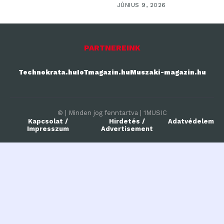
JÚNIUS 9, 2026
PARTNEREINK
Technokrata.hu
IoTmagazin.hu
Muszaki-magazin.hu
© | Minden jog fenntartva | 1MUSIC
Kapcsolat /
Hirdetés /
Adatvédelem
Impresszum
Advertisement