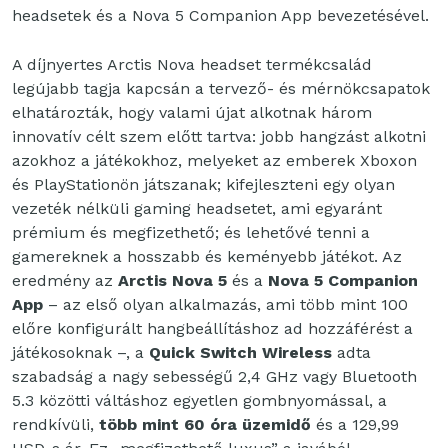
headsetek és a Nova 5 Companion App bevezetésével.
A díjnyertes Arctis Nova headset termékcsalád
legújabb tagja kapcsán a tervező- és mérnökcsapatok
elhatározták, hogy valami újat alkotnak három
innovatív célt szem előtt tartva: jobb hangzást alkotni
azokhoz a játékokhoz, melyeket az emberek Xboxon
és PlayStationön játszanak; kifejleszteni egy olyan
vezeték nélküli gaming headsetet, ami egyaránt
prémium és megfizethető; és lehetővé tenni a
gamereknek a hosszabb és keményebb játékot. Az
eredmény az
Arctis Nova 5
és a
Nova 5 Companion
App
– az első olyan alkalmazás, ami több mint 100
előre konfigurált hangbeállításhoz ad hozzáférést a
játékosoknak –, a
Quick Switch Wireless
adta
szabadság a nagy sebességű 2,4 GHz vagy Bluetooth
5.3 közötti váltáshoz egyetlen gombnyomással, a
rendkívüli,
több mint 60 óra üzemidő
és a 129,99