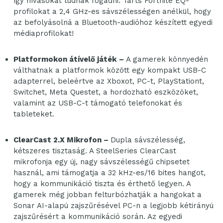
így hívásokat tudnak fogadni. Tarts Fortnite EQ-
profilokat a 2,4 GHz-es sávszélességen anélkül, hogy
az befolyásolná a Bluetooth-audióhoz készített egyedi
médiaprofilokat!
Platformokon átívelő játék
–
A gamerek könnyedén
válthatnak a platformok között egy kompakt USB-C
adapterrel, beleértve az Xboxot, PC-t, PlayStationt,
Switchet, Meta Questet, a hordozható eszközöket,
valamint az USB-C-t támogató telefonokat és
tableteket.
ClearCast 2.X Mikrofon –
Dupla sávszélesség,
kétszeres tisztaság. A SteelSeries ClearCast
mikrofonja egy új, nagy sávszélességű chipsetet
használ, ami támogatja a 32 kHz-es/16 bites hangot,
hogy a kommunikáció tiszta és érthető legyen. A
gamerek még jobban felturbózhatják a hangokat a
Sonar AI-alapú zajszűrésével PC-n a legjobb kétirányú
zajszűrésért a kommunikáció során. Az egyedi