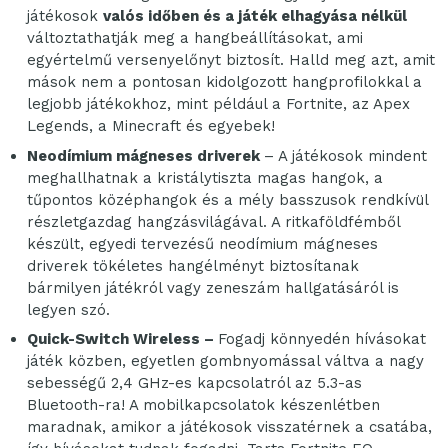
játékosok
valós időben és a játék elhagyása nélkül
változtathatják meg a hangbeállításokat, ami
egyértelmű versenyelőnyt biztosít. Halld meg azt, amit
mások nem a pontosan kidolgozott hangprofilokkal a
legjobb játékokhoz, mint például a Fortnite, az Apex
Legends, a Minecraft és egyebek!
Neodímium mágneses driverek
– A játékosok mindent
meghallhatnak a kristálytiszta magas hangok, a
tűpontos középhangok és a mély basszusok rendkívül
részletgazdag hangzásvilágával. A ritkaföldfémből
készült, egyedi tervezésű neodímium mágneses
driverek tökéletes hangélményt biztosítanak
bármilyen játékról vagy zeneszám hallgatásáról is
legyen szó.
Quick-Switch Wireless –
Fogadj könnyedén hívásokat
játék közben, egyetlen gombnyomással váltva a nagy
sebességű 2,4 GHz-es kapcsolatról az 5.3-as
Bluetooth-ra! A mobilkapcsolatok készenlétben
maradnak, amikor a játékosok visszatérnek a csatába,