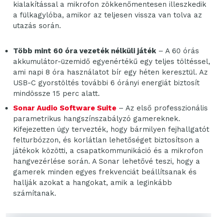
kialakítással a mikrofon zökkenőmentesen illeszkedik
a fülkagylóba, amikor az teljesen vissza van tolva az
utazás során.
Több mint 60 óra vezeték nélküli játék
– A 60 órás
akkumulátor-üzemidő egyenértékű egy teljes töltéssel,
ami napi 8 óra használatot bír egy héten keresztül. Az
USB-C gyorstöltés további 6 órányi energiát biztosít
mindössze 15 perc alatt.
Sonar Audio Software Suite
– Az első professzionális
parametrikus hangszínszabályzó gamereknek.
Kifejezetten úgy tervezték, hogy bármilyen fejhallgatót
felturbózzon, és korlátlan lehetőséget biztosítson a
játékok közötti, a csapatkommunikáció és a mikrofon
hangvezérlése során. A Sonar lehetővé teszi, hogy a
gamerek minden egyes frekvenciát beállítsanak és
hallják azokat a hangokat, amik a leginkább
számítanak.