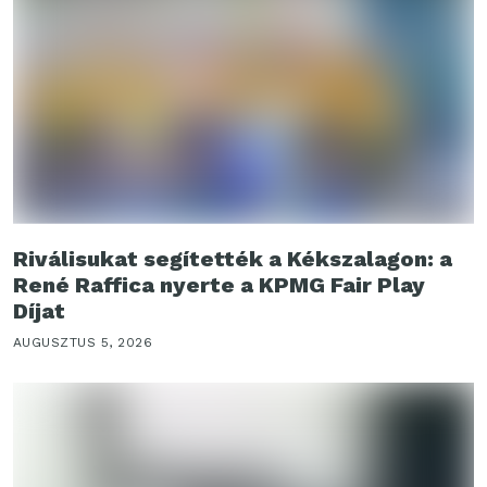
Riválisukat segítették a Kékszalagon: a
René Raffica nyerte a KPMG Fair Play
Díjat
AUGUSZTUS 5, 2026