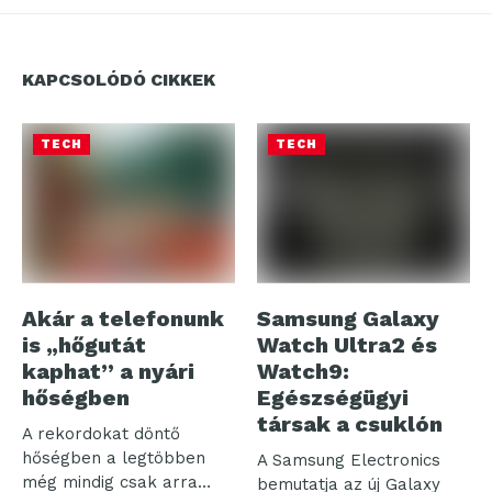
KAPCSOLÓDÓ CIKKEK
TECH
TECH
Akár a telefonunk
Samsung Galaxy
is „hőgutát
Watch Ultra2 és
kaphat” a nyári
Watch9:
hőségben
Egészségügyi
társak a csuklón
A rekordokat döntő
hőségben a legtöbben
A Samsung Electronics
még mindig csak arra
bemutatja az új Galaxy