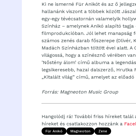
Ki ne ismerné Für Anikót és az ő jelleg
hallanánk viszont a többek között Jásza
egy-egy tévécsatornán valamelyik hollyw
Színház – amelynek Anikó alapító tagja
filmprodukcióban. Jól lehet manapság f
számos zenés darab főszerepe (Olivér, K
Madách Színházban töltött évei alatt. A
világossá, hogy a színésznő vérében va
’Nőstény álom’ című albuma a legendás 
legsikeresebb, hazai dalszerző, Hrutka 
„Kitalált világ” című, amelyet az előadó
Forrás: Magneoton Music Group
Hangolódj rá! További friss híreket talál
híreket és csatlakozzon hozzánk a
Face
Für Anikó
Magneoton
Zene