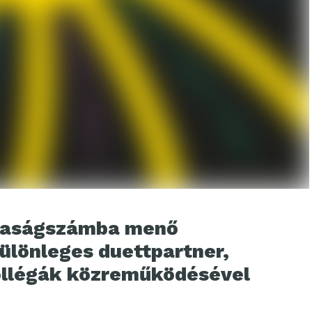
itkaságszámba menő
ülönleges duettpartner,
ollégák közreműködésével