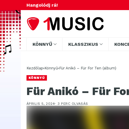
Hangolódj rá!
KÖNNYŰ
KLASSZIKUS
KONC
Kezdőlap
Könnyű
Für Anikó – Für For Ten (album)
KÖNNYŰ
Für Anikó – Für Fo
ÁPRILIS 5, 2024
3 PERC OLVASÁS