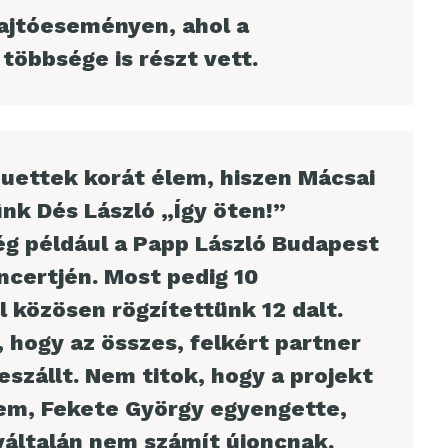
ajtóeseményen, ahol a
öbbsége is részt vett.
duettek korát élem, hiszen Mácsai
nk Dés László „Így öten!”
g például a Papp László Budapest
certjén. Most pedig 10
 közösen rögzítettünk 12 dalt.
hogy az összes, felkért partner
szállt. Nem titok, hogy a projekt
jem, Fekete György egyengette,
yáltalán nem számít újoncnak.