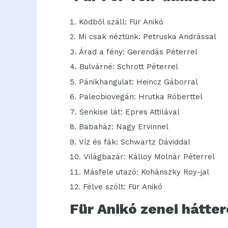
Ködből száll: Für Anikó
Mi csak néztünk: Petruska Andrással
Árad a fény: Gerendás Péterrel
Bulvárné: Schrott Péterrel
Pánikhangulat: Heincz Gáborral
Paleobiovegán: Hrutka Róberttel
Senkise lát: Epres Attilával
Babaház: Nagy Ervinnel
Víz és fák: Schwartz Dáviddal
Világbazár: Kálloy Molnár Péterrel
Másfele utazó: Kohánszky Roy-jal
Félve szólt: Für Anikó
Für Anikó zenei hátter