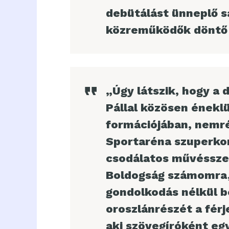
debütálást ünneplő s
közreműködők döntő t
„Úgy látszik, hogy a 
Pállal közösen éneklü
formációjában, nemré
Sportaréna szuperkon
csodálatos művésszel
Boldogság számomra, 
gondolkodás nélkül be
oroszlánrészét a fér
aki szövegíróként eg