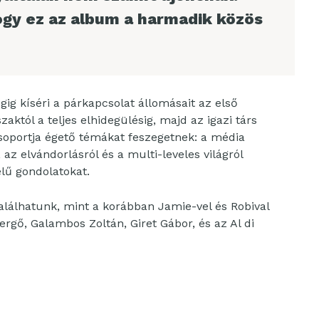
ogy ez az album a harmadik közös
égig kíséri a párkapcsolat állomásait az első
któl a teljes elhidegülésig, majd az igazi társ
soportja égető témákat feszegetnek: a média
 az elvándorlásról és a multi-leveles világról
lű gondolatokat.
alálhatunk, mint a korábban Jamie-vel és Robival
Gergő, Galambos Zoltán, Giret Gábor, és az Al di