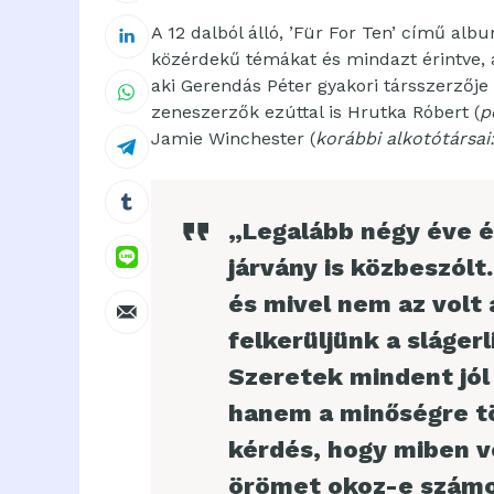
A 12 dalból álló, ’Für For Ten’ című albu
közérdekű témákat és mindazt érintve, 
aki Gerendás Péter gyakori társszerzője
zeneszerzők ezúttal is Hrutka Róbert (
p
Jamie Winchester (
korábbi alkotótársai
„Legalább négy éve ér
járvány is közbeszólt.
és mivel nem az volt 
felkerüljünk a sláger
Szeretek mindent jól
hanem a minőségre t
kérdés, hogy miben v
örömet okoz-e számo