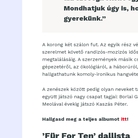
Mondhatjuk úgy is, h
gyerekünk.”
A korong két szálon fut. Az egyik rész v
szerelmet követő randizós-mozizós idősza
megtalálásáig. A szerzemények másik c
gépezetéről, az ökológiáról, a háborúról,
hallgathatunk komoly-ironikus hangvéte
A zenészek között pedig olyan neveket t
együtt játszó nagy csapat tagjai: Borlai 
Meolával évekig játszó Kaszás Péter.
Hallgasd meg a teljes albumot
itt
!
’Für For Ten’ dallista