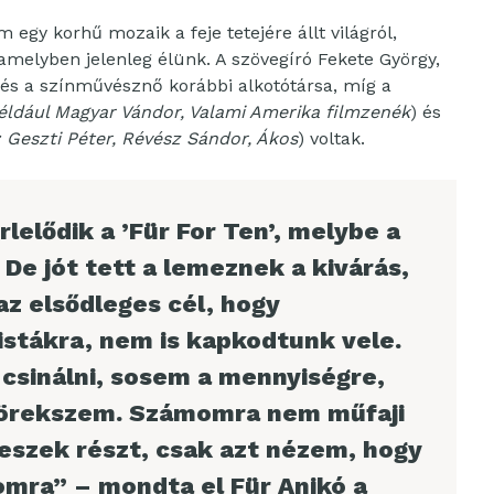
m egy korhű mozaik a feje tetejére állt világról,
amelyben jelenleg élünk. A szövegíró Fekete György,
 és a színművésznő korábbi alkotótársa, míg a
éldául Magyar Vándor, Valami Amerika filmzenék
) és
: Geszti Péter, Révész Sándor, Ákos
) voltak.
lelődik a ’Für For Ten’, melybe a
 De jót tett a lemeznek a kivárás,
az elsődleges cél, hogy
listákra, nem is kapkodtunk vele.
 csinálni, sosem a mennyiségre,
örekszem. Számomra nem műfaji
eszek részt, csak azt nézem, hogy
mra” – mondta el Für Anikó a