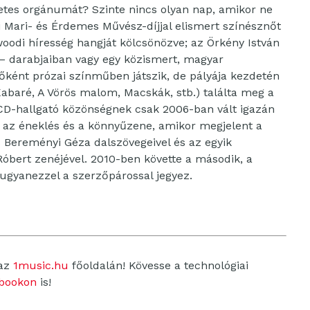
zetes orgánumát? Szinte nincs olyan nap, amikor ne
i Mari- és Érdemes Művész-díjjal elismert színésznőt
oodi híresség hangját kölcsönözve; az Örkény István
 – darabjaiban vagy egy közismert, magyar
őként prózai színműben játszik, de pályája kezdetén
abaré, A Vörös malom, Macskák, stb.) találta meg a
 CD-hallgató közönségnek csak 2006-ban vált igazán
n az éneklés és a könnyűzene, amikor megjelent a
Bereményi Géza dalszövegeivel és az egyik
Róbert zenéjével. 2010-ben követte a második, a
 ugyanezzel a szerzőpárossal jegyez.
 az
1music.hu
főoldalán! Kövesse a technológiai
bookon
is!