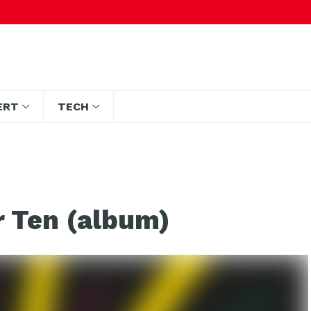
ERT
TECH
r Ten (album)